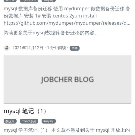
dump 线程。 从节点 I/O 线程 当从节点上执行start slave命
mysql 数据库备份迁移 使用 mydumper 做数据备份迁移 备
令之后，从节点会创建一个 I/O 线程用来连接主节点，请求
份数据库 安装 1# 安装 centos 2yum install
主库中更新的 bin-log。I/O 线程接收到主节点的 blog
https://github.com/mydumper/mydumper/releases/do
dump 进程发来的更新之后，保存在本地relay-log（中继日
wnload/v0.11.5/mydumper-0.11.5-1.el7.x86_64.rpm
志）中。 从节点 SQL 线程 SQL 线程负责读取 relay-log 中
阅读更多关于mysql数据库备份迁移的内容。
3yum install
的内容，解析成具体的操作并执行，最终保证主从数据的一
https://github.com/mydumper/mydumper/releases/do
致性。 对于每一个主从连接，都需要这三个进程来完成。当
2021年12月12日
1 分钟阅读
博客
wnload/v0.11.5/mydumper-0.11.5-1.el8.x86_64.rpm 1#
主节点有多个从节点时，主节点会为每一个当前连接的从节
安装 ubuntu 2apt-get install libatomic1 3wget
点建一个log dump 进程，而每个从节点都有自己的I/O进
https://github.com/mydumper/mydumper/releases/do
程，SQL进程。从节点用两个线程将从主库拉取更新和执行
wnload/v0.11.5/mydumper_0.11.5-1.$(lsb_release -
分成独立的任务，这样在执行同步数据任务的时候，不会降
JOBCHER BLOG
cs)_amd64.deb 4dpkg -i mydumper_0.11.5-
低读操作的性能。比如，如果从节点没有运行，此时 I/O 进
1.$(lsb_release -cs)_amd64.deb 备份 1nohup mydumper
程可以很快从主节点获取更新，尽管 SQL 进程还没有执行。
-h '备份数据库' \ 2-u '用户名' \ 3-p '密码' \ 4--threads=16 \
如果在 SQL 进程执行之前从节点服务停止，至少 I/O 进程已
5-B 备份数据库 \ 6-v 3 \ 7--outputdir=./backup --
经从主节点拉取到了最新的变更并且保存在本地 relay 日志
rows=100000 \ 8-L mydumper-logs.log & 迁移数据库 还
mysql 笔记（1）
中，当服务再次起来之后，就可以完成数据的同步。
原数据 1nohup myloader -h '迁移数据库' \ 2-u '用户名' \ 3-
数据库
mysql系列
mysql
p '密码' \ 4--directory=./backup \ 5-s 来源数据库 \ 6-B 还
mysql 学习笔记（1） 本文章不涉及到关于 mysql 开放上的
原数据库 \ 7-t 16 \ 8-v 3 \ 9-e 2>myloader-logs.