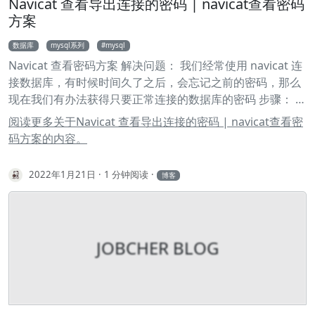
Navicat 查看导出连接的密码 | navicat查看密码
索引列的值是否散列，即该列的值如果越互不相同，那么索
方案
引效率越高。反过来，如果记录的列存在大量相同的值，例
如gender列，大约一半的记录值是M，另一半是F，因此，
数据库
mysql系列
mysql
对该列创建索引就没有意义。 唯一索引 在设计关系数据表的
Navicat 查看密码方案 解决问题： 我们经常使用 navicat 连
时候，看上去唯一的列，例如身份证号、邮箱地址等，因为
接数据库，有时候时间久了之后，会忘记之前的密码，那么
他们具有业务含义，因此不宜作为主键。 但是，这些列根据
现在我们有办法获得只要正常连接的数据库的密码 步骤： 导
业务要求，又具有唯一性约束：即不能出现两条记录存储了
出连接 connections.ncx，拿到保存到本地的
阅读更多关于Navicat 查看导出连接的密码 | navicat查看密
同一个身份证号。这个时候，就可以给该列添加一个唯一索
connections.ncx 文件中的 Password，粘贴到下面的代码
码方案的内容。
引。例如，我们假设students表的name不能重复：
中 登陆https://tool.lu/coderunner/，使用 PHP 在线运行
1ALTER TABLE students 2ADD UNIQUE INDEX uni_name
工具，粘贴下面添加密码后的代码 备用工具网址
2022年1月21日
1 分钟阅读
(name); 通过UNIQUE关键字我们就添加了一个唯一索引。
博客
（https://zixuephp.net/tool-runcode.html） 1<?php
也可以只对某一列添加一个唯一约束而不创建唯一索引：
2class NavicatPassword 3{ 4 protected $version = 0; 5
1ALTER TABLE students 2ADD CONSTRAINT uni_name
protected $aesKey = 'libcckeylibcckey'; 6 protected
UNIQUE (name); 这种情况下，name列没有索引，但仍然
$aesIv = 'libcciv libcciv '; 7 protected $blowString =
具有唯一性保证。 无论是否创建索引，对于用户和应用程序
JOBCHER BLOG
'3DC5CA39'; 8 protected $blowKey = null; 9 protected
来说，使用关系数据库不会有任何区别。这里的意思是说，
$blowIv = null; 10 11 public function
当我们在数据库中查询时，如果有相应的索引可用，数据库
__construct($version = 12) 12 { 13 $this->version =
系统就会自动使用索引来提高查询效率，如果没有索引，查
$version; 14 $this->blowKey = sha1('3DC5CA39', true);
询也能正常执行，只是速度会变慢。因此，索引可以在使用