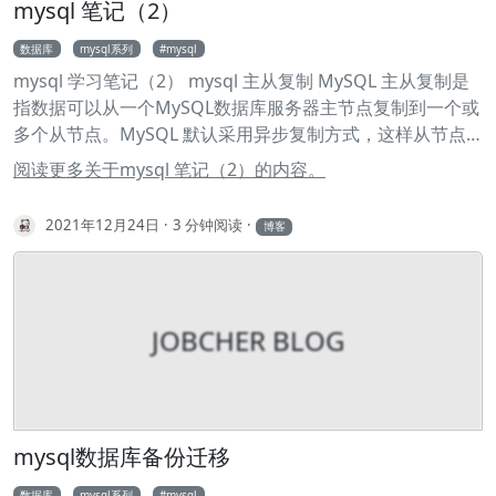
15 $this->blowIv = hex2bin('d9c7c3c8870d64bd'); 16 } 17
mysql 笔记（2）
数据库的过程中逐步优化 通过对数据库表创建索引，可以提
18 public function encrypt($string) 19 { 20 $result =
高查询速度。 通过创建唯一索引，可以保证某一列的值具有
数据库
mysql系列
mysql
FALSE; 21 switch ($this->version) { 22 case 11: 23 $result
唯一性。 数据库索引对于用户和应用程序来说都是透明的。
mysql 学习笔记（2） mysql 主从复制 MySQL 主从复制是
= $this->encryptEleven($string); 24 break; 25 case 12: 26
指数据可以从一个MySQL数据库服务器主节点复制到一个或
$result = $this->encryptTwelve($string); 27 break; 28
多个从节点。MySQL 默认采用异步复制方式，这样从节点
default: 29 break; 30 } 31 32 return $result; 33 } 34 35
不用一直访问主服务器来更新自己的数据，数据的更新可以
protected function encryptEleven($string) 36 { 37
阅读更多关于mysql 笔记（2）的内容。
在远程连接上进行，从节点可以复制主数据库中的所有数据
$round = intval(floor(strlen($string) / 8)); 38 $leftLength
库或者特定的数据库，或者特定的表。 MySQL 主从复制的
= strlen($string) % 8; 39 $result = ''; 40 $currentVector =
2021年12月24日
3 分钟阅读
博客
主要用途 读写分离 数据实时备份，当系统中某个节点发生故
$this->blowIv; 41 42 for ($i = 0; $i < $round; $i++) { 43
障时，可以方便的故障切换(主从切换) 高可用（HA） 架构扩
$temp = $this->encryptBlock($this-
展 MySQL 主从复制的原理 MySQL 主从复制涉及到三个线
>xorBytes(substr($string, 8 * $i, 8), $currentVector)); 44
程，一个运行在主节点（log dump thread），其余两个
$currentVector = $this->xorBytes($currentVector,
JOBCHER BLOG
(I/O thread, SQL thread)运行在从节点，如下图所示: 主节
$temp); 45 $result .
点 log dump 线程 当从节点连接主节点时，主节点会为其创
建一个 log dump 线程，用于发送和读取 bin-log 的内容。
在读取 bin-log 中的操作时，log dump 线程会对主节点上
的 bin-log 加锁，当读取完成，在发送给从节点之前，锁会
mysql数据库备份迁移
被释放。主节点会为自己的每一个从节点创建一个log
数据库
mysql系列
mysql