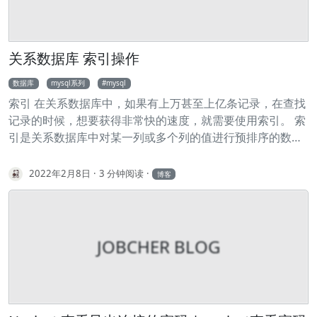
关系数据库 索引操作
数据库
mysql系列
mysql
索引 在关系数据库中，如果有上万甚至上亿条记录，在查找
记录的时候，想要获得非常快的速度，就需要使用索引。 索
引是关系数据库中对某一列或多个列的值进行预排序的数据
结构。通过使用索引，可以让数据库系统不必扫描整个表，
而是直接定位到符合条件的记录，这样就大大加快了查询速
2022年2月8日
3 分钟阅读
博客
度。 students表: id class_id name gender score 1 1 小明
M 90 2 1 小红 F 95 3 1 小军 M 88 如果要经常根据score列
进行查询，就可以对score列创建索引： 1ALTER TABLE
students 2ADD INDEX idx_score (score); 使用ADD INDEX
JOBCHER BLOG
idx_score (score)就创建了一个名称为idx_score，使用列
score的索引。索引名称是任意的，索引如果有多列，可以
在括号里依次写上，例如： 1ALTER TABLE students 2ADD
INDEX idx_name_score (name, score); 索引的效率取决于