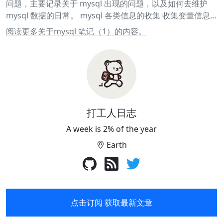
问题，主要记录关于 mysql 出现的问题，以及如何去维护
mysql 数据的日常。 mysql 各类信息的收集 收集变量信息
1show global variables; 收集进程信息 1show
阅读更多关于mysql 笔记（1）的内容。
PROCESSLIST; 收集错误日志 1show global variables like
'log_error'; 收集慢日志信息 1show global variables like
'slow_querry_log_file'; 收集锁信息，高峰时期运行三次，
每次间隔 10s 1SELECT locked_table, 2 locked_index, 3
locked_type, 4 blocking_pid, 5 T2.USER blocking_user, 6
T2.HOST blocking_host, 7 blocking_lock_mode, 8
blocking_trx_rows_modified, 9 waiting_pid, 10 T3.USER
打工人日志
waiting_user, 11 T3.HOST waiting_host, 12
A week is 2% of the year
waiting_lock_mode, 13 waiting_trx_row_modified, 14
Earth
wait_age_secs, 15 waiting_query 16FROM
sys.x$innodb_lock_waits T1 17LEFT JOIN
INFROMATION_SCHEMA.
点击订阅 获取最新文章