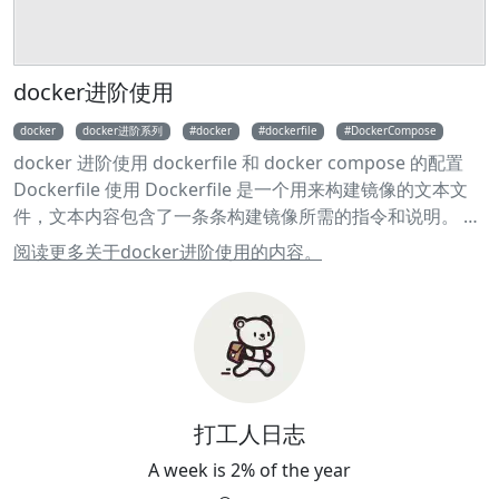
docker进阶使用
docker
docker进阶系列
docker
dockerfile
DockerCompose
docker 进阶使用 dockerfile 和 docker compose 的配置
Dockerfile 使用 Dockerfile 是一个用来构建镜像的文本文
件，文本内容包含了一条条构建镜像所需的指令和说明。 例
子： 1 FROM nginx 2 RUN echo '这是一个本地构建的
阅读更多关于docker进阶使用的内容。
nginx镜像' > /usr/share/nginx/html/index.html 保存
Dockerfile 文件并在本地路径执行 1 docker build -t
nginx:v1-test . 2 docker run -name docker run --name
nginx-test -d -p 8080:80 nginx:v1-test 浏览 nginx 页面确
认更新内容 curl 127.0.0.1:8080 输出： 这是一个本地构建的
nginx镜像 Docker 命令详解 COPY 复制指令，从上下文目
录中复制文件或者目录到容器里指定路径。 1 COPY [--
打工人日志
chown=<user>:<group>] <源路径1>... <目标路径> 2 COPY
A week is 2% of the year
[--chown=<user>:<group>] ["<源路径1>",... "<目标路径>"]