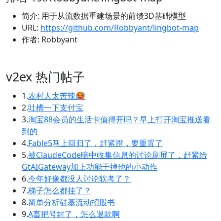
简介: 用于从流数据重建场景的前馈3D基础模型
URL:
https://github.com/Robbyant/lingbot-map
作者: Robbyant
v2ex 热门帖子
1.
农村人太苦辣🥵
2.
吐槽一下支付宝
3.
淘宝88会员的生活卡值得开吗？早上打开淘宝推送看
到的
4.
Fable5马上回归了，赶紧蹬，要重置了
5.
被ClaudeCode暗中收集信息的讨论刷屏了，赶紧给
GtAIGateway加上功能干掉他的小动作
6.
今年好像都没人讨论软考了？
7.
梯子怎么都挂了？
8.
简单分析硅基流动招股书
9.
A畜把号封了，怎么退款啊