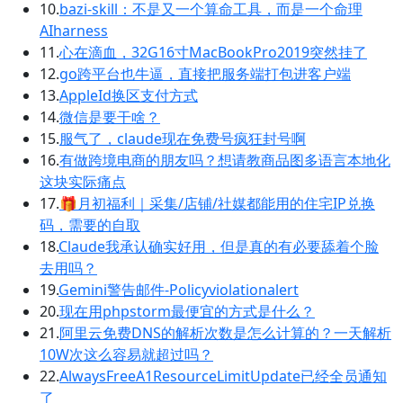
10.
bazi-skill：不是又一个算命工具，而是一个命理
AIharness
11.
心在滴血，32G16寸MacBookPro2019突然挂了
12.
go跨平台也牛逼，直接把服务端打包进客户端
13.
AppleId换区支付方式
14.
微信是要干啥？
15.
服气了，claude现在免费号疯狂封号啊
16.
有做跨境电商的朋友吗？想请教商品图多语言本地化
这块实际痛点
17.
🎁月初福利｜采集/店铺/社媒都能用的住宅IP兑换
码，需要的自取
18.
Claude我承认确实好用，但是真的有必要舔着个脸
去用吗？
19.
Gemini警告邮件-Policyviolationalert
20.
现在用phpstorm最便宜的方式是什么？
21.
阿里云免费DNS的解析次数是怎么计算的？一天解析
10W次这么容易就超过吗？
22.
AlwaysFreeA1ResourceLimitUpdate已经全员通知
了