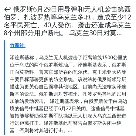
↩️ 俄罗斯6月29日用导弹和无人机袭击第聂
伯罗、扎波罗热等乌克兰多地，造成至少12
名平民死亡、40人受伤。袭击还造成乌克兰
8个州部分用户断电。 乌克兰30日对莫…
竹新社
:
泽连斯基称，乌克兰无人机袭击了距离前线1500公里的
位于乌法的两个俄罗斯炼油厂。泽连斯基表示，俄罗斯
正向莫斯科、普京官邸所在的瓦尔代、克里米亚大桥等
主要目标部署更多的防空系统。该说法将俄罗斯领导层
描述为更关心自己而非其他地区。目前尚无法核实泽连
斯基的说法。俄罗斯则对苏梅州、扎波罗热等地的民用
加油站发动袭击。 泽连斯基表示，白俄罗斯位于白乌边
境的信号中继器已经于6月22日关闭。这些信号中继器
被指能够帮助俄罗斯军队操纵无人机深入乌克兰西部进
行远距离打击。泽连斯基此前警告白俄罗斯关闭中继
器，否则将对其进行打击。…