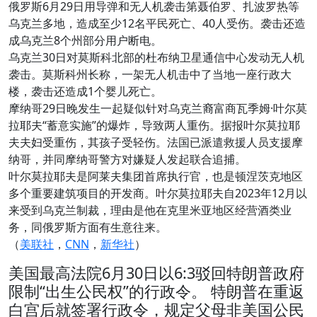
俄罗斯6月29日用导弹和无人机袭击第聂伯罗、扎波罗热等
乌克兰多地，造成至少12名平民死亡、40人受伤。袭击还造
成乌克兰8个州部分用户断电。
乌克兰30日对莫斯科北部的杜布纳卫星通信中心发动无人机
袭击。莫斯科州长称，一架无人机击中了当地一座行政大
楼，袭击还造成1个婴儿死亡。
摩纳哥29日晚发生一起疑似针对乌克兰裔富商瓦季姆·叶尔莫
拉耶夫“蓄意实施”的爆炸，导致两人重伤。据报叶尔莫拉耶
夫夫妇受重伤，其孩子受轻伤。法国已派遣救援人员支援摩
纳哥，并同摩纳哥警方对嫌疑人发起联合追捕。
叶尔莫拉耶夫是阿莱夫集团首席执行官，也是顿涅茨克地区
多个重要建筑项目的开发商。叶尔莫拉耶夫自2023年12月以
来受到乌克兰制裁，理由是他在克里米亚地区经营酒类业
务，同俄罗斯方面有生意往来。
（
美联社
，
CNN
，
新华社
）
美国最高法院6月30日以6:3驳回特朗普政府
限制“出生公民权”的行政令。 特朗普在重返
白宫后就签署行政令，规定父母非美国公民