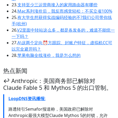
23.
支持至少三运营商接入的家用路由器有哪些
24.
Mac系列涨价后，我反而感觉轻松：不买立省100%
25.
有大学生想获得实战编码经验的不?我们公司带你练
手(杭州)
26.
V2里面中转站这么多，都是各发各的，难道不能统一
一下吗？
27.
A\这两个定向⏰方跟踪、封账户特征，虚拟机CC可
以完全避开吗？
28.
苹果电脑全线涨价，我是怎么想的
热点新闻
↩️ Anthropic：美国商务部已解除对
Claude Fable 5 和 Mythos 5 的出口管制。
LoopDNS资讯播报
:
路透转引Semafor报道称，美国政府已解除对
Anthropic最强大模型Claude Mythos 5的封锁，允许