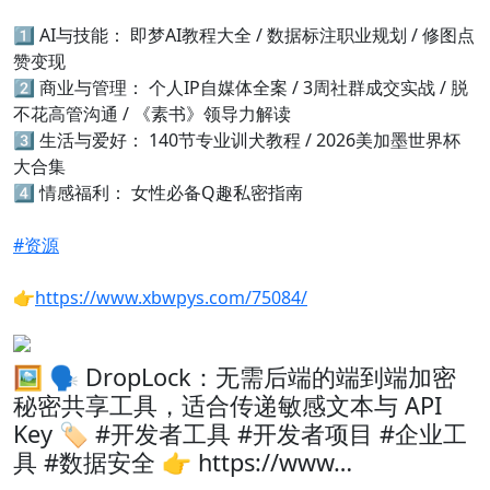
1️⃣
AI与技能： 即梦AI教程大全 / 数据标注职业规划 / 修图点
赞变现
2️⃣
商业与管理： 个人IP自媒体全案 / 3周社群成交实战 / 脱
不花高管沟通 / 《素书》领导力解读
3️⃣
生活与爱好： 140节专业训犬教程 / 2026美加墨世界杯
大合集
4️⃣
情感福利： 女性必备Q趣私密指南
#资源
👉
https://www.xbwpys.com/75084/
🖼 🗣️ DropLock：无需后端的端到端加密
秘密共享工具，适合传递敏感文本与 API
Key 🏷️ #开发者工具 #开发者项目 #企业工
具 #数据安全 👉 https://www…