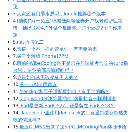
飞
3.
大家还有用墨水屏吗，kindle推荐哪个版本
4.
[抽奖]“万一免五"低佣低两融证券开户找老倔驴巨靠
谱，抽JBLGO4户外做个显眼包..抽1个还是2个？你来
定！
5.
nas折腾记二
6.
想搞一个不一样的背单词，有需要的来
7.
买了个港版iPhone17PM
8.
目前的VibeCoding是不是只在前端或者常见的curd后
台强，专业的底层编程咋样？
9.
你是如何从男孩变成男人的？
10.
求一点AI使用建议
11.
freeclip2和果子适配度如何？有用过的吗？
12.
blog-wander浏览器插件–像刷抖音一样刷博客
13.
iPad是更新iPadOS27，还是留在iPadOS18？
14.
claudecode里使用deepseek的，有遇到缓存突然失
效的情况吗？
15.
最近GLM5.2出来了送5个GLMCodingPlan体验卡给