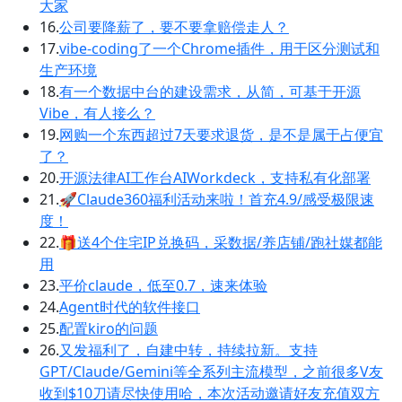
大家
16.
公司要降薪了，要不要拿赔偿走人？
17.
vibe-coding了一个Chrome插件，用于区分测试和
生产环境
18.
有一个数据中台的建设需求，从简，可基于开源
Vibe，有人接么？
19.
网购一个东西超过7天要求退货，是不是属于占便宜
了？
20.
开源法律AI工作台AIWorkdeck，支持私有化部署
21.
🚀Claude360福利活动来啦！首充4.9/感受极限速
度！
22.
🎁送4个住宅IP兑换码，采数据/养店铺/跑社媒都能
用
23.
平价claude，低至0.7，速来体验
24.
Agent时代的软件接口
25.
配置kiro的问题
26.
又发福利了，自建中转，持续拉新。支持
GPT/Claude/Gemini等全系列主流模型，之前很多V友
收到$10刀请尽快使用哈，本次活动邀请好友充值双方