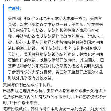
竹新社
:
美国和伊朗6月12日均表示即将达成和平协议。美国官
员称，双方已就协议文本达成一致，美国预计将在未来
几天内签署初步协议。伊朗外长阿拉格齐表示仍存变
数，并认为协议表明伊朗是此次战争的胜者。 消息人士
称，协议包括重新开放霍尔木兹海峡并解除美国对伊朗
港口的海上封锁。 关于伊朗核计划的谈判将在随后60
天进行。美国将释放伊朗被冻结的资金，并放弃对伊朗
石油出口的制裁，以换取伊朗开放海峡。 来自西方、巴
基斯坦和伊朗的消息源对协议草案的描述均表明其满足
了伊朗寻求的大部分目标。美国除了重新开放霍尔木兹
海峡外几乎没有其他收益。…
美国与伊朗已达成和平协议。
巴基斯坦总理夏巴兹称，美伊双方都宣布立即和永久地终止
包括黎巴嫩在内的所有战线的军事行动。正式签署仪式将于
6月19日在瑞士举行。
随着协议就位，斡旋方将在本周协调一系列会议，为技术性