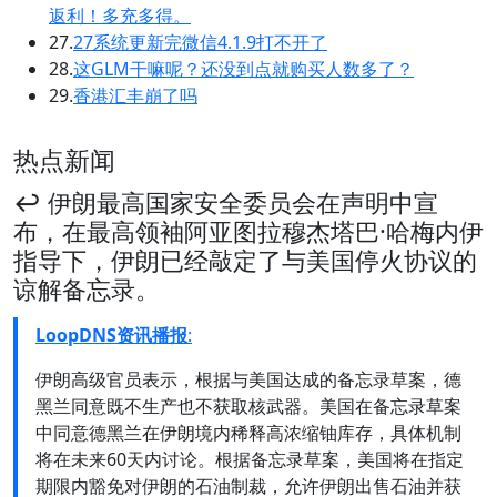
返利！多充多得。
27.
27系统更新完微信4.1.9打不开了
28.
这GLM干嘛呢？还没到点就购买人数多了？
29.
香港汇丰崩了吗
热点新闻
↩️ 伊朗最高国家安全委员会在声明中宣
布，在最高领袖阿亚图拉穆杰塔巴·哈梅内伊
指导下，伊朗已经敲定了与美国停火协议的
谅解备忘录。
LoopDNS资讯播报
:
伊朗高级官员表示，根据与美国达成的备忘录草案，德
黑兰同意既不生产也不获取核武器。美国在备忘录草案
中同意德黑兰在伊朗境内稀释高浓缩铀库存，具体机制
将在未来60天内讨论。根据备忘录草案，美国将在指定
期限内豁免对伊朗的石油制裁，允许伊朗出售石油并获