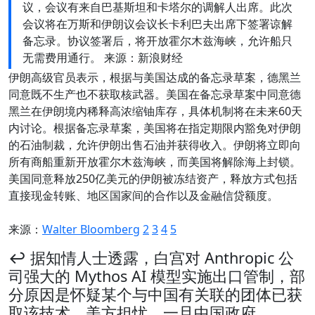
议，会议有来自巴基斯坦和卡塔尔的调解人出席。此次
会议将在万斯和伊朗议会议长卡利巴夫出席下签署谅解
备忘录。协议签署后，将开放霍尔木兹海峡，允许船只
无需费用通行。 来源：新浪财经
伊朗高级官员表示，根据与美国达成的备忘录草案，德黑兰
同意既不生产也不获取核武器。美国在备忘录草案中同意德
黑兰在伊朗境内稀释高浓缩铀库存，具体机制将在未来60天
内讨论。根据备忘录草案，美国将在指定期限内豁免对伊朗
的石油制裁，允许伊朗出售石油并获得收入。伊朗将立即向
所有商船重新开放霍尔木兹海峡，而美国将解除海上封锁。
美国同意释放250亿美元的伊朗被冻结资产，释放方式包括
直接现金转账、地区国家间的合作以及金融信贷额度。
来源：
Walter Bloomberg
2
3
4
5
↩️ 据知情人士透露，白宫对 Anthropic 公
司强大的 Mythos AI 模型实施出口管制，部
分原因是怀疑某个与中国有关联的团体已获
取该技术。美方担忧，一旦中国政府…