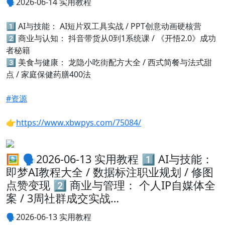
🗣️
2026-06-14 实用教程
1️⃣
AI与技能： AI短片双工具实战 / PPT创意动画硬核营
2️⃣
商业与认知： 抖音带货从0到1系统课 / 《开悟2.0》成功
者秘籍
3️⃣
美食与健康： 龙隐小吃街配方大全 / 西式简餐与法式甜
点 / 家庭保健药膳400法
#资源
👉
https://www.xbwpys.com/75084/
🖼 🗣️2026-06-13 实用教程 1️⃣ AI与技能：
即梦AI教程大全 / 数据标注职业规划 / 修图
点赞变现 2️⃣ 商业与管理： 个人IP自媒体全
案 / 3周社群成交实战…
🗣️
2026-06-13 实用教程