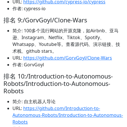
URL:
https://github.com/cypress-io/cypress
作者: cypress-io
排名 9:/GorvGoyl/Clone-Wars
简介: 100多个流行网站的开源克隆，如Airbnb、亚马
逊、Instagram、Netflix、Tiktok、Spotify、
Whatsapp、Youtube等。查看源代码、演示链接、技
术栈、github stars。
URL:
https://github.com/GorvGoyl/Clone-Wars
作者: GorvGoyl
排名 10:/Introduction-to-Autonomous-
Robots/Introduction-to-Autonomous-
Robots
简介: 自主机器人导论
URL:
https://github.com/Introduction-to-
Autonomous-Robots/Introduction-to-Autonomous-
Robots