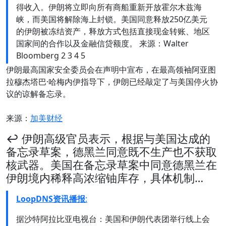
得收入。伊朗将立即向所有商船重新开放霍尔木兹海
峡，而美国将解除海上封锁。美国同意释放250亿美元
的伊朗被冻结资产，释放方式包括直接现金转账、地区
国家间的合作以及金融信贷额度。 来源：Walter
Bloomberg 2 3 4 5
伊朗最高国家安全委员会在声明中宣布，在最高领袖阿亚图
拉穆杰塔巴·哈梅内伊指导下，伊朗已经敲定了与美国停火协
议的谅解备忘录。
来源：
加美财经
↩️ 伊朗高级官员表示，根据与美国达成的
备忘录草案，德黑兰同意既不生产也不获取
核武器。美国在备忘录草案中同意德黑兰在
伊朗境内稀释高浓缩铀库存，具体机制…
LoopDNS资讯播报
:
据沙特阿拉比亚电视台：美国和伊朗代表团举行线上会