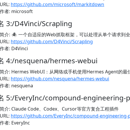
URL:
https://github.com/microsoft/markitdown
作者: microsoft
 3:/D4Vinci/Scrapling
简介: 🕷️ 一个自适应的Web抓取框架，可以处理从单个请求
URL:
https://github.com/D4Vinci/Scrapling
作者: D4Vinci
 4:/nesquena/hermes-webui
简介: Hermes WebUI：从网络或手机使用Hermes Agent的
URL:
https://github.com/nesquena/hermes-webui
作者: nesquena
 5:/EveryInc/compound-engineering-p
简介: Claude Code、Codex、Cursor等官方复合工程插件
URL:
https://github.com/EveryInc/compound-engineering-
作者: EveryInc