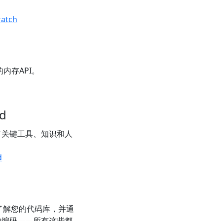
ratch
内存API。
ad
备了关键工具、知识和人
d
中，了解您的代码库，并通
地编码——所有这些都