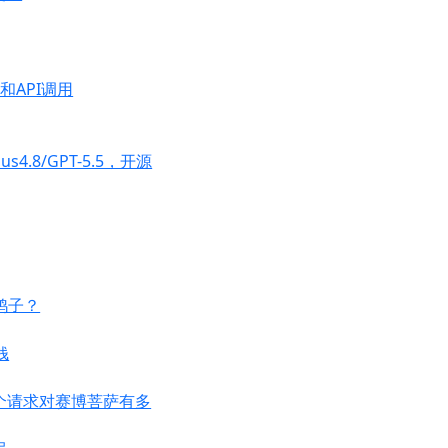
和API调用
4.8/GPT-5.5，开源
放鸽子？
钱
个请求对赛博菩萨有多