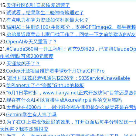
15.
天涯社区6月1日起恢复运营了
16.
试试看，结果学生二验神奇地通过了
17.
有点电力和算力资源如何利润最大化？
18.
猫图AI：注册送100+生图积分，支持GPTImage2、图生视频
19.
弟弟最近愿意走出家门找工作了，回馈一下之前给建议的V友
20.
OpenAI今天又重置了？
21.
#Claude360周一开工福利：首充9.9得20，已支持ClaudeOpus
作者/团队可领200元额度
22.
天涯放鸽子了？
23.
Codex开源项目维护者申请6个月ChatGPTPro
24.
[高州桂味荔枝宕机通告]2026季：503ServiceUnavailable
25.
给Planet加了个“盗版”Github的模板
26.
“6月1日零时起，www.tianya.net正式开放访问”目前还是
27.
现在有什么AI可以直接生成Axure的rp文件的交互稿吗
28.
大盘站在4000点上，创业科创都在涨但是怎么感觉还是在亏
29.
Gemini学生有人掉了吗
30.
为了在CF上实现低延迟的效果，打开页面后每半分钟发送一
大伤害？我不想遭报应