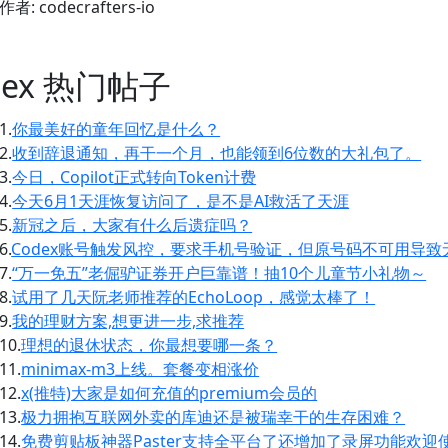
作者: codecrafters-io
2ex 热门帖子
1.
你最美好的童年回忆是什么？
2.
收到辞退通知，再干一个月，也能领到6位数的大礼包了。
3.
今日，Copilot正式转向Token计费
4.
今天6月1天涯恢复访问了，是不是AI救活了天涯
5.
新冠之后，大家有什么后遗症吗？
6.
Codex账号触发风控，要求手机号验证，但原号码不可用导致
7.
“万一免五”老倔驴证券开户巨靠谱！抽10个儿童节小礼物～
8.
试用了几天阮老师推荐的EchoLoop，感觉太棒了！
9.
我的理财方案,想更进一步,求推荐
10.
理想的退休状态，你最想要哪一条？
11.
minimax-m3上线。套餐变相涨价
12.
x(推特)大家是如何充值的premium会员的
13.
极力拥抱互联网外卖的库迪还是被瑞幸干的生存困难？
14.
免费剪贴板神器Paster支持全平台了还增加了录屏功能欢迎