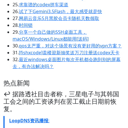
25.
求靠谱的codex拼车渠道
26.
试了下Gemini3.5Flash，最大感受就是快
27.
网易云音乐5月黑胶会员卡随机天数领取
28.
时间锁
29.
分享一个自己做的SSH桌面工具，
macOS/Windows/Linux都能用[送码]
30.
qos太严重，对这个场景有没有更好用的vpn方案？
31.
[fishxcode]盖楼迎新抽奖送万刀注册送codex天卡
32.
最近windows桌面图片每次开机都会跑到别的屏幕
去，有办法解决吗？
热点新闻
↩️ 据路透社目击者称，三星电子与其韩国
工会之间的工资谈判在罢工截止日期前恢
复。
LoopDNS资讯播报
: