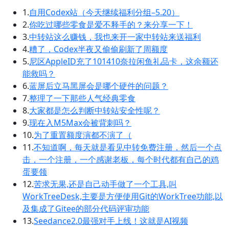
1.
自用Codex站（今天继续福利分组–5.20）
2.
你吃过哪些零食是爱不释手的？来分享一下！
3.
中转站这么赚钱，我也来开一家中转站来送福利
4.
糟了，Codex半夜又偷偷刷新了周额度
5.
尼区AppleID充了101410奈拉闲鱼礼品卡，这余额还
能救吗？
6.
蓝屏后立马黑屏会是哪个硬件的问题？
7.
整理了一下那些人气经典零食
8.
大家都是怎么判断中转站安全性呢？
9.
现在入M5Max会被背刺吗？
10.
为了重置额度演都不演了（
11.
不知道啊，每天就是看见中转免费注册，然后一个点
击，一个注册，一个感谢老板，每个时代都有自己的鸡
蛋要领
12.
苦求无果,还是自己动手做了一个工具,叫
WorkTreeDesk,主要是方便使用Git的WorkTree功能,以
及集成了Gitee的部分代码评审功能
13.
Seedance2.0最强对手上线！这就是AI视频