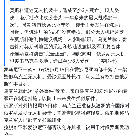
莫斯科遭遇无人机袭击，造成至少3人死亡、12人受
伤。塔斯社称此次袭击为“一年多来的最大规模的一
次”。 莫斯科市长索比亚宁称，袭击主要发生在炼油厂
附近，但炼油厂的“技术”没有受损。部分无人机碎片落
在莫斯科谢列梅捷沃机场，未影响航班。 乌克兰称，袭
击针对莫斯科地区的采油和炼油设施以及军工复合体。
泽连斯基称袭击“完全正当”。 与此同时，俄罗斯无人机
也袭击乌克兰多地，造成至少8人受伤。 （美联社）
罗马尼亚一架F-16战机5月19日在爱沙尼亚南部击落了一架
疑似乌克兰无人机。爱沙尼亚外长称，乌克兰有权打击俄罗
斯军事目标。
乌克兰就此次“意外事件”致歉。来自乌克兰和爱沙尼亚的专
家正在制定措施，以防止未来发生类似事件。
俄罗斯对外情报局19日称，乌克兰正准备从波罗的海国家对
俄罗斯发动无人机袭击，并警告此举将遭报复。俄罗斯称乌
克兰军人已部署至拉脱维亚。
拉脱维亚和爱沙尼亚都否认允许其领土被用于对俄罗斯发动
攻击。