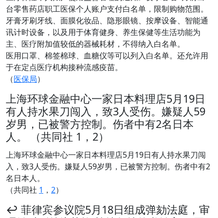
台零售药店职工医保个人账户支付白名单，限制购物范围。
牙膏牙刷牙线、面膜化妆品、隐形眼镜、按摩设备、智能通
讯计时设备，以及用于体育健身、养生保健等生活功能为
主、医疗附加值较低的器械耗材，不得纳入白名单。
医用口罩、棉签棉球、血糖仪等可以列入白名单。还允许用
于在定点医疗机构接种流感疫苗。
（
医保局
）
上海环球金融中心一家日本料理店5月19日
有人持水果刀闯入，致3人受伤。嫌疑人59
岁男，已被警方控制。伤者中有2名日本
人。 （共同社 1，2）
上海环球金融中心一家日本料理店5月19日有人持水果刀闯
入，致3人受伤。嫌疑人59岁男，已被警方控制。伤者中有2
名日本人。
（共同社
1
，
2
）
↩️ 菲律宾参议院5月18日组成弹劾法庭，审