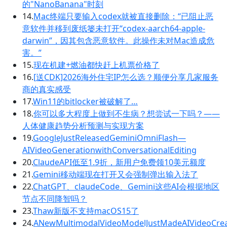
的"NanoBanana"时刻
14.
Mac终端只要输入codex就被直接删除：“已阻止恶
意软件并移到废纸篓未打开“codex-aarch64-apple-
darwin”，因其包含恶意软件。此操作未对Mac造成危
害。”
15.
现在机建+燃油都快赶上机票价格了
16.
[送CDK]2026海外住宅IP怎么选？顺便分享几家服务
商的真实感受
17.
Win11的bitlocker被破解了…
18.
你可以多大程度上做到不生病？想尝试一下吗？——
人体健康趋势分析预测与实现方案
19.
GoogleJustReleasedGeminiOmniFlash—
AIVideoGenerationwithConversationalEditing
20.
ClaudeAPI低至1.9折，新用户免费领10美元额度
21.
Gemini移动端现在打开又会强制弹出输入法了
22.
ChatGPT、claudeCode、Gemini这些AI会根据地区
节点不同降智吗？
23.
Thaw新版不支持macOS15了
24.
ANewMultimodalVideoModelJustMadeAIVideoCrea