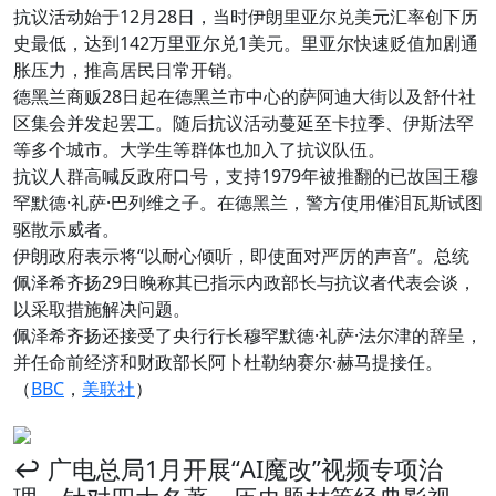
抗议活动始于12月28日，当时伊朗里亚尔兑美元汇率创下历
史最低，达到142万里亚尔兑1美元。里亚尔快速贬值加剧通
胀压力，推高居民日常开销。
德黑兰商贩28日起在德黑兰市中心的萨阿迪大街以及舒什社
区集会并发起罢工。随后抗议活动蔓延至卡拉季、伊斯法罕
等多个城市。大学生等群体也加入了抗议队伍。
抗议人群高喊反政府口号，支持1979年被推翻的已故国王穆
罕默德·礼萨·巴列维之子。在德黑兰，警方使用催泪瓦斯试图
驱散示威者。
伊朗政府表示将“以耐心倾听，即使面对严厉的声音”。总统
佩泽希齐扬29日晚称其已指示内政部长与抗议者代表会谈，
以采取措施解决问题。
佩泽希齐扬还接受了央行行长穆罕默德·礼萨·法尔津的辞呈，
并任命前经济和财政部长阿卜杜勒纳赛尔·赫马提接任。
（
BBC
，
美联社
）
↩️ 广电总局1月开展“AI魔改”视频专项治