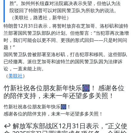
胜”。加州州长纽森对法院裁决表示失望，但他认为法
院驳回了特朗普可以对国民警卫队为所欲为的说法。
（美联社，路透社，新华社）
特朗普12月31日表示，将暂时放弃在芝加哥、洛杉矶和波特
兰部署国民警卫队部队的计划。但他誓言：“当犯罪再次激增
时，我们可能会以更不同、更强的形式回归——只是时间问
题！”
国民警卫队曾被部署至洛杉矶，打击犯罪和移民。这些部队
已经撤离。派往芝加哥和波特兰的国民警卫队因为法律诉
讼，一直未能上街。
（
美联社
）
竹新社祝各位朋友新年快乐🎆！ 感谢各位
的陪伴支持，未来一年还望多多关照！
竹新社祝各位朋友新年快乐
🎆
！
感谢各位的陪伴支持，未来一年还望多多关照！
↩️ 解放军东部战区12月31日表示，“正义使