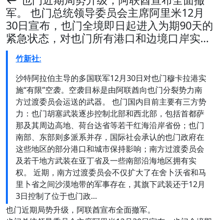
军。 也门总统领导委员会主席阿里米12月
30日宣布，也门全境即日起进入为期90天的
紧急状态，对也门所有港口和边境口岸实…
竹新社
:
沙特阿拉伯主导的多国联军12月30日对也门穆卡拉港实
施“有限”空袭。空袭目标是由阿联酋向也门分裂势力南
方过渡委员会运送的武器。 也门国内目前主要有三方势
力：也门胡塞武装逐步控制北部和西北部，包括首都萨
那及其周边高地、荷台达省等若干红海沿岸省份；也门
南部、东部则多派系并存，国际社会承认的也门政府在
这些地区的部分港口和城市保持影响；南方过渡委员会
及若干地方武装在亚丁省及一些南部沿海地区拥有实
权。 近期，南方过渡委员会不仅扩大了在舍卜沃省和马
里卜省之间沙漠地带的军事存在，其旗下武装还于12月
3日控制了位于也门政…
也门近期局势升级，阿联酋宣布全面撤军。