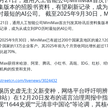
集版本的招股书资料，有望刷新记录，成为从
时最短的AI公司。 截至2025年9月30日，Mi
月21日，通用人工智能公司MiniMax首次刊发其聆讯后资料集
记录，成为从成立到IPO历时最短的AI公司。
2025年9月30日，MiniMax已有超过200个国家及地区的逾2.
0个国家的13万企业客户。其2025年前九个月营收同比增长超过1
比超70%。
niMax获得米哈游、阿里、腾讯、小红书、高瓴、IDG、红杉、
机构的投资和支持。
streetcn.com/livenews/3024432
惕历史虚无主义新变种，网络平台呼吁明辨
B站）在12月20日发布的谣言治理周报中
现“1644史观”“元清非中国论”等论调，其核