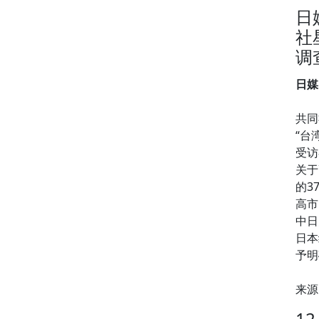
日
社
调
日媒
共同
“台
受访
关于
的37
高市
中日
日本
予明
来源
1