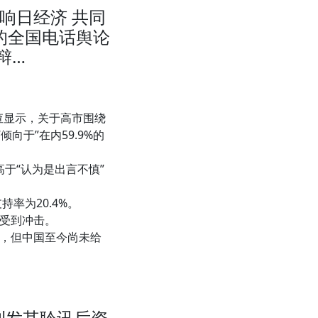
响日经济 共同
开的全国电话舆论
辩…
查显示，关于高市围绕
向于”在内59.9%的
高于“认为是出言不慎”
持率为20.4%。
受到冲击。
，但中国至今尚未给
次刊发其聆讯后资