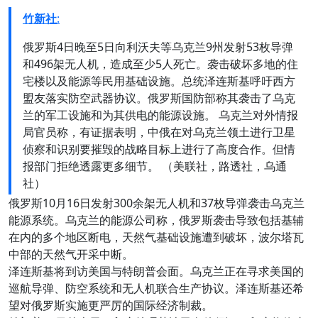
竹新社
:
俄罗斯4日晚至5日向利沃夫等乌克兰9州发射53枚导弹
和496架无人机，造成至少5人死亡。袭击破坏多地的住
宅楼以及能源等民用基础设施。总统泽连斯基呼吁西方
盟友落实防空武器协议。俄罗斯国防部称其袭击了乌克
兰的军工设施和为其供电的能源设施。 乌克兰对外情报
局官员称，有证据表明，中俄在对乌克兰领土进行卫星
侦察和识别要摧毁的战略目标上进行了高度合作。但情
报部门拒绝透露更多细节。 （美联社，路透社，乌通
社）
俄罗斯10月16日发射300余架无人机和37枚导弹袭击乌克兰
能源系统。乌克兰的能源公司称，俄罗斯袭击导致包括基辅
在内的多个地区断电，天然气基础设施遭到破坏，波尔塔瓦
中部的天然气开采中断。
泽连斯基将到访美国与特朗普会面。乌克兰正在寻求美国的
巡航导弹、防空系统和无人机联合生产协议。泽连斯基还希
望对俄罗斯实施更严厉的国际经济制裁。