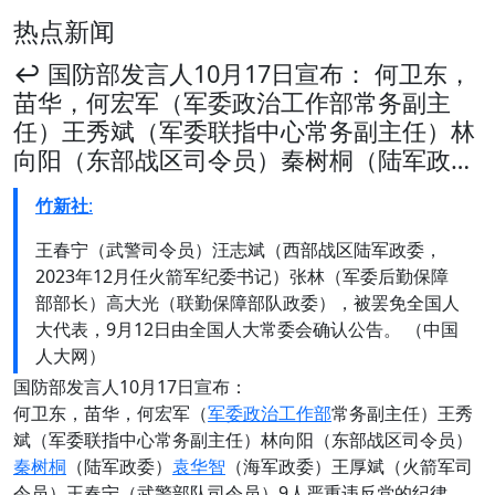
热点新闻
↩️ 国防部发言人10月17日宣布： 何卫东，
苗华，何宏军（军委政治工作部常务副主
任）王秀斌（军委联指中心常务副主任）林
向阳（东部战区司令员）秦树桐（陆军政…
竹新社
:
王春宁（武警司令员）汪志斌（西部战区陆军政委，
2023年12月任火箭军纪委书记）张林（军委后勤保障
部部长）高大光（联勤保障部队政委），被罢免全国人
大代表，9月12日由全国人大常委会确认公告。 （中国
人大网）
国防部发言人10月17日宣布：
何卫东，苗华，何宏军（
军委政治工作部
常务副主任）王秀
斌（军委联指中心常务副主任）林向阳（东部战区司令员）
秦树桐
（陆军政委）
袁华智
（海军政委）王厚斌（火箭军司
令员）王春宁（武警部队司令员）9人严重违反党的纪律，