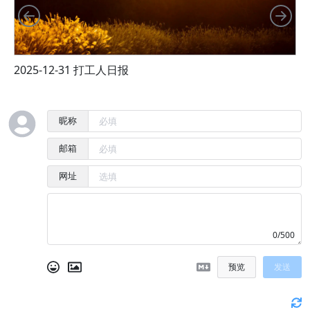
向左
向
2025-12-31 打工人日报
2
昵称
邮箱
网址
0/500
预览
发送