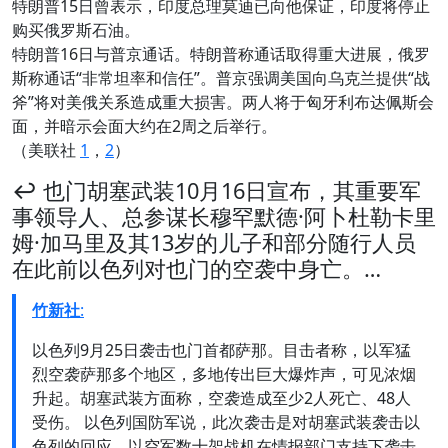
特朗普15日曾表示，印度总理莫迪已向他保证，印度将停止
购买俄罗斯石油。
特朗普16日与普京通话。特朗普称通话取得重大进展，俄罗
斯称通话“非常坦率和信任”。普京强调美国向乌克兰提供“战
斧”将对美俄关系造成重大损害。两人将于匈牙利布达佩斯会
面，并暗示会面大约在2周之后举行。
（美联社
1
，
2
）
↩️ 也门胡塞武装10月16日宣布，其重要军
事领导人、总参谋长穆罕默德·阿卜杜勒卡里
姆·加马里及其13岁的儿子和部分随行人员
在此前以色列对也门的空袭中身亡。…
竹新社
:
以色列9月25日袭击也门首都萨那。目击者称，以军猛
烈空袭萨那多个地区，多地传出巨大爆炸声，可见浓烟
升起。胡塞武装方面称，空袭造成至少2人死亡、48人
受伤。 以色列国防军说，此次袭击是对胡塞武装袭击以
色列的回应。以空军数十架战机在情报部门支持下袭击