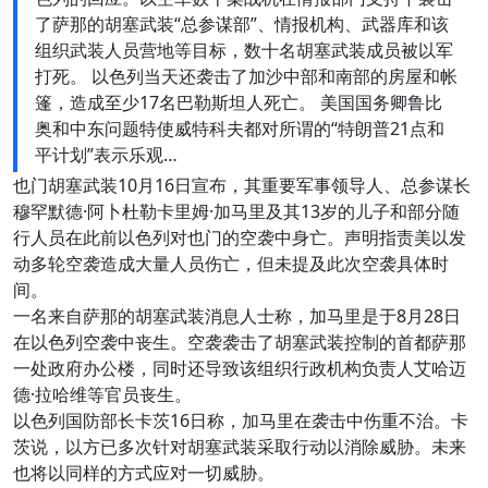
了萨那的胡塞武装“总参谋部”、情报机构、武器库和该
组织武装人员营地等目标，数十名胡塞武装成员被以军
打死。 以色列当天还袭击了加沙中部和南部的房屋和帐
篷，造成至少17名巴勒斯坦人死亡。 美国国务卿鲁比
奥和中东问题特使威特科夫都对所谓的“特朗普21点和
平计划”表示乐观…
也门胡塞武装10月16日宣布，其重要军事领导人、总参谋长
穆罕默德·阿卜杜勒卡里姆·加马里及其13岁的儿子和部分随
行人员在此前以色列对也门的空袭中身亡。声明指责美以发
动多轮空袭造成大量人员伤亡，但未提及此次空袭具体时
间。
一名来自萨那的胡塞武装消息人士称，加马里是于8月28日
在以色列空袭中丧生。空袭袭击了胡塞武装控制的首都萨那
一处政府办公楼，同时还导致该组织行政机构负责人艾哈迈
德·拉哈维等官员丧生。
以色列国防部长卡茨16日称，加马里在袭击中伤重不治。卡
茨说，以方已多次针对胡塞武装采取行动以消除威胁。未来
也将以同样的方式应对一切威胁。