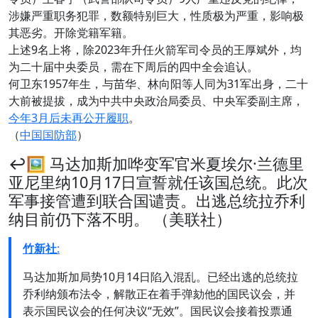
涉嫌严重职务犯罪，数额特别巨大，性质极为严重，影响极
其恶劣。开除党籍军籍。
上述9名上将，除2023年升任火箭军司令员的王厚斌外，均
为二十届中央委员，需在下周后的四中全会追认。
何卫东1957年生，与苗华、林向阳等人同为31军出身，二十
大前被提拔，成为中共中央政治局委员、中央军委副主席，
今年3月后未再公开履职
。
（
中国国防部
）
↩️🖼 马达加斯加哗变军官米夏埃尔·兰德里
亚尼里纳10月17日宣誓就任该国总统。此次
军事接管遭到联合国谴责。出逃总统拉乔利
纳目前仍下落不明。 （美联社）
竹新社
:
马达加斯加局势10月14日陷入混乱。已经出逃的总统拉
乔利纳颁布法令，解散正在着手弹劾他的国民议会，并
表示国民议会的任何决议“无效”。国民议会接着投票通