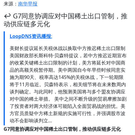
来源：
南华早报
↩️ G7同意协调应对中国稀土出口管制，推
动供应链多元化
LoopDNS资讯播报
:
美财长提议延长关税休战以换取中方推迟稀土出口限制
美国财政部长斯科特·贝森特提议，若中方推迟近期宣布
的收紧关键稀土出口限制的计划，美方将延长对中国商
品的高额关税暂停期。美中两国自今年早些时候同意实
施为期90天、税率高达145%的关税休战，下一轮期限
将于11月临近。贝森特表示，相关细节将在未来数周内
谈判确定。与此同时，他预测美国将与多个盟友协调应
对中国的稀土举措。 美中之间不断升级的贸易摩擦加剧
了投资者对两大经济体可能陷入全面贸易战的担忧。美
方官员质疑中方稀土新规的实施可行性，并强调股市波
动不会影响谈判立…
G7同意协调应对中国稀土出口管制，推动供应链多元化