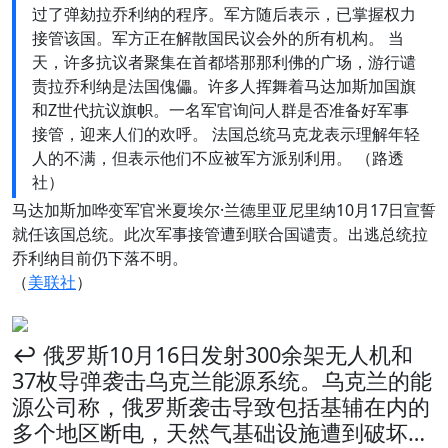
过了弹劾拉乔利纳的程序。军方随后表示，已掌握权力
接管该国。军方正在解散国民议会外的所有机构。 当
天，许多抗议者聚集在首都塔那那利佛的广场，游行谴
责拉乔利纳是法国傀儡。许多人挥舞着马达加斯加国旗
和Z世代抗议旗帜。一名军官询问人群是否准备好军事
接管，迎来人们的欢呼。 法国总统马克龙表示理解年轻
人的不满，但表示他们不应被军方派别利用。 （路透
社）
马达加斯加哗变军官米夏埃尔·兰德里亚尼里纳10月17日宣誓
就任该国总统。此次军事接管遭到联合国谴责。出逃总统拉
乔利纳目前仍下落不明。
（
美联社
）
↩️ 俄罗斯10月16日发射300余架无人机和
37枚导弹袭击乌克兰能源系统。乌克兰的能
源公司称，俄罗斯袭击导致包括基辅在内的
多个地区断电，天然气基础设施遭到破坏…