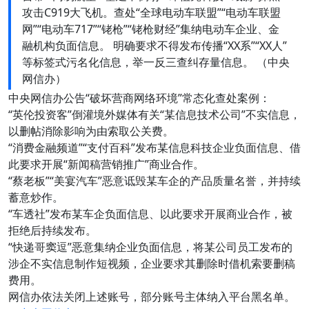
攻击C919大飞机。查处“全球电动车联盟”“电动车联盟
网”“电动车717”“铑枪”“铑枪财经”集纳电动车企业、金
融机构负面信息。 明确要求不得发布传播“XX系”“XX人”
等标签式污名化信息，举一反三查纠存量信息。 （中央
网信办）
中央网信办公告“破坏营商网络环境”常态化查处案例：
“英伦投资客”倒灌境外媒体有关“某信息技术公司”不实信息，
以删帖消除影响为由索取公关费。
“消费金融频道”“支付百科”发布某信息科技企业负面信息、借
此要求开展“新闻稿营销推广”商业合作。
“蔡老板”“美宴汽车”恶意诋毁某车企的产品质量名誉，并持续
蓄意炒作。
“车透社”发布某车企负面信息、以此要求开展商业合作，被
拒绝后持续发布。
“快递哥窦逗”恶意集纳企业负面信息，将某公司员工发布的
涉企不实信息制作短视频，企业要求其删除时借机索要删稿
费用。
网信办依法关闭上述账号，部分账号主体纳入平台黑名单。