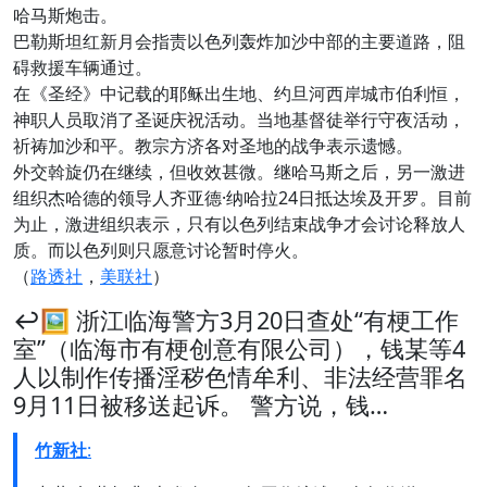
哈马斯炮击。
巴勒斯坦红新月会指责以色列轰炸加沙中部的主要道路，阻
碍救援车辆通过。
在《圣经》中记载的耶稣出生地、约旦河西岸城市伯利恒，
神职人员取消了圣诞庆祝活动。当地基督徒举行守夜活动，
祈祷加沙和平。教宗方济各对圣地的战争表示遗憾。
外交斡旋仍在继续，但收效甚微。继哈马斯之后，另一激进
组织杰哈德的领导人齐亚德·纳哈拉24日抵达埃及开罗。目前
为止，激进组织表示，只有以色列结束战争才会讨论释放人
质。而以色列则只愿意讨论暂时停火。
（
路透社
，
美联社
）
↩️🖼 浙江临海警方3月20日查处“有梗工作
室”（临海市有梗创意有限公司），钱某等4
人以制作传播淫秽色情牟利、非法经营罪名
9月11日被移送起诉。 警方说，钱…
竹新社
: