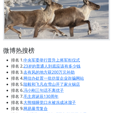
微博热搜榜
排名 1.
中央军委举行晋升上将军衔仪式
排名 2.
23岁的普通人到底应该有多少钱
排名 3.
去有风的地方获200万元补助
排名 4.
网信办处置一批仿冒企业诈骗网站
排名 5.
陆毅和飞凡在雪山开了家火锅店
排名 6.
冯小刚三句话不离优子
排名 7.
毛主席诞辰130周年
排名 8.
大熊猫睡觉口水被冻成冰溜子
排名 9.
网易暴雪复合