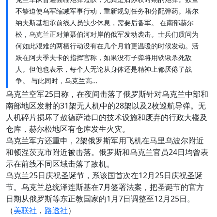
不够迫使乌军缩减军事行动，重新规划任务和分配弹药。塔尔
纳夫斯基坦承前线人员缺少休息，需要后备军。 在南部赫尔
松，乌克兰正对第聂伯河对岸的俄军发动袭击。士兵们质问为
何如此艰难的两栖行动没有在几个月前更温暖的时候发动。活
跃在阿夫季夫卡的指挥官称，如果没有子弹将用铁锹杀死敌
人。但他也表示，每个人无论从身体还是精神上都厌倦了战
争。 与此同时，乌克兰高…
乌克兰空军25日称，在夜间击落了俄罗斯针对乌克兰中部和
南部地区发射的31架无人机中的28架以及2枚巡航导弹。无
人机碎片损坏了敖德萨港口的技术设施和废弃的行政大楼及
仓库，赫尔松地区有仓库发生火灾。
乌克兰军方还重申，2架俄罗斯军用飞机在马里乌波尔附近
和顿涅茨克市附近被击落。俄罗斯和乌克兰官员24日均曾表
示在前线不同区域击落了敌机。
乌克兰25日庆祝圣诞节，系该国首次在12月25日庆祝圣诞
节。乌克兰总统泽连斯基在7月签署法案，把圣诞节的官方
日期从俄罗斯等东正教国家的1月7日调整至12月25日。
（
美联社
，
路透社
）