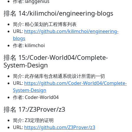
作者: langgenius
排名 14:/kilimchoi/engineering-blogs
简介: 精心策划的工程博客列表
URL:
https://github.com/kilimchoi/engineering-
blogs
作者: kilimchoi
排名 15:/Coder-World04/Complete-
System-Design
简介: 此存储库包含精通系统设计所需的一切
URL:
https://github.com/Coder-World04/Complete-
System-Design
作者: Coder-World04
排名 17:/Z3Prover/z3
简介: Z3定理的证明
URL:
https://github.com/Z3Prover/z3