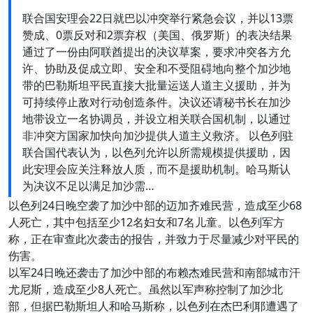
联合国安理会22日就巴以冲突举行紧急会议，并以13票
赞成、0票反对和2票弃权（美国、俄罗斯）的表决结果
通过了一份由阿联酋提出的决议草案，要求冲突各方允
许、协助及促成立即、安全和不受阻碍地向整个加沙地
带的巴勒斯坦平民直接大批量运送人道主义援助，并为
可持续停止敌对行动创造条件。决议还请秘书长在加沙
地带设立一名协调员，并设立相关联合国机制，以通过
非冲突方国家加快向加沙提供人道主义救济。 以色列驻
联合国代表认为，以色列允许以所需规模提供援助，因
此安理会应关注释放人质，而不是援助机制。哈马斯认
为决议不足以满足加沙需…
以色列24日晚空袭了加沙中部的迈加齐难民营，造成至少68
人死亡，其中包括至少12名妇女和7名儿童。以色列军方
称，正在审查此次袭击的报告，并致力于尽量减少对平民的
伤害。
以军24日晚还袭击了加沙中部的布赖杰难民营和南部城市汗
尤尼斯，造成至少8人死亡。虽然以军声称控制了加沙北
部，但据巴勒斯坦人和哈马斯称，以色列在杰巴利耶遭遇了