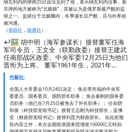
纳瓦利内的律师25日设法见到了他，表示纳瓦利内没事。新
关押的地方被称为“北极狼”，其被认为是俄罗斯最严酷的监
狱之一。监狱位于北极圈内，冬季漫长且严酷，且与外界很
难沟通。
（
美联社
，
路透社
）
↩️🖼 胡中明（海军参谋长）接替董军任海
军司令员，王文全（联勤政委）接替王建武
任南部战区政委。中央军委12月25日为他们
晋衔为上将。 董军1961年生，2021年…
竹新社
:
全国人大常委会10月24日决定： 免去李尚福的中央军
委委员、国务委员、国防部长职务； 免去秦刚的国务委
员职务（他已在7月25日被免去了外长职务）； 任命阴
和俊（科技部党组书记）接替王志刚为科技部长；蓝佛
安（财政部党组书记）接替刘昆为财政部长。 在此前预
告内容之外，本次会期批准国务院增发10000亿元特别
国债用于支持灾后恢复重建和提升防灾减灾救灾能力，