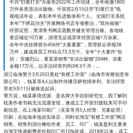
中共“扫黄打非”办发布2022年工作综述，全年收缴1800
万件各类违法出版物。中宣部2月15日开“扫黄打非”电
视电话年会，表彰本年先进集体和个人。 全国打非系统
本年“下绣花功夫”开展网络书店专项整治，“双向核验”
经营证照，查清售书网店底数并健全管理台账。各地核
查店铺近10万家，清理无证或异常经营店铺1万余家。
全年中央挂牌督办456件“大案要案”，受理群众举报38
万件，建成基层工作站点73.3万个。全年“十大案件”包
括： 安徽烈山，黄某某销售“非法出版物”204种、涉案
金额17万元，以非法经营判刑3年3个月；…
浙江临海警方3月20日查处“有梗工作室”（临海市有梗创意有
限公司），钱某等4人以制作传播淫秽色情牟利、非法经营
罪名9月11日被移送起诉。
警方说，钱某家境优渥、是名牌大学在职研究生，因了解到
耽美作者书稿无法流通变现，遂成立工作室归拢耽美写手印
刷信息，在上海某印刷厂（吴某等另5人经营、另案处理）
印刷，在临海本地设实体店，同时在淘宝“有梗工作室”网店
销售。销售利润分摊给作者、员工、印厂，钱某盈利主要来
自淘宝快递邮费差价和印厂的10%提成。2018年以来，该工