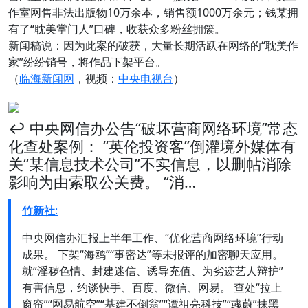
作室网售非法出版物10万余本，销售额1000万余元；钱某拥
有了“耽美掌门人”口碑，收获众多粉丝拥簇。
新闻稿说：因为此案的破获，大量长期活跃在网络的“耽美作
家”纷纷销号，将作品下架平台。
（
临海新闻网
，视频：
中央电视台
）
↩️ 中央网信办公告“破坏营商网络环境”常态
化查处案例： “英伦投资客”倒灌境外媒体有
关“某信息技术公司”不实信息，以删帖消除
影响为由索取公关费。 “消…
竹新社
:
中央网信办汇报上半年工作、“优化营商网络环境”行动
成果。 下架“海鸥”“事密达”等未报评的加密聊天应用。
就“淫秽色情、封建迷信、诱导充值、为劣迹艺人辩护”
有害信息，约谈快手、百度、微信、网易。 查处“拉上
窗帘”“网易航空”“基建不倒翁”“谭祖亮科技”“彧蔚”抹黑