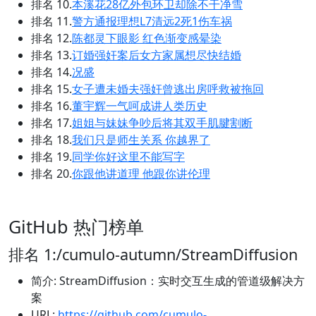
排名 10.
本溪花28亿外包环卫却除不干净雪
排名 11.
警方通报理想L7清远2死1伤车祸
排名 12.
陈都灵下眼影 红色渐变感晕染
排名 13.
订婚强奸案后女方家属想尽快结婚
排名 14.
况盛
排名 15.
女子遭未婚夫强奸曾逃出房呼救被拖回
排名 16.
董宇辉一气呵成讲人类历史
排名 17.
姐姐与妹妹争吵后将其双手肌腱割断
排名 18.
我们只是师生关系 你越界了
排名 19.
同学你好这里不能写字
排名 20.
你跟他讲道理 他跟你讲伦理
GitHub 热门榜单
排名 1:/cumulo-autumn/StreamDiffusion
简介: StreamDiffusion：实时交互生成的管道级解决方
案
URL:
https://github.com/cumulo-