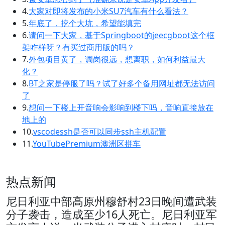
4.
大家对即将发布的小米SU7汽车有什么看法？
5.
年底了，挖个大坑，希望能填完
6.
请问一下大家，基于Springboot的jeecgboot这个框
架咋样呀？有买过商用版的吗？
7.
外包项目黄了，调岗很远，想离职，如何利益最大
化？
8.
BT之家是停服了吗？试了好多个备用网址都无法访问
了
9.
想问一下楼上开音响会影响到楼下吗，音响直接放在
地上的
10.
vscodessh是否可以同步ssh主机配置
11.
YouTubePremium澳洲区拼车
热点新闻
尼日利亚中部高原州穆舒村23日晚间遭武装
分子袭击，造成至少16人死亡。尼日利亚军