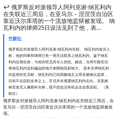
↩️ 俄罗斯反对派领导人阿列克谢·纳瓦利内
在失联近三周后，在亚马尔－涅涅茨自治区
靠近沃尔库塔的一个流放地监狱被发现。 纳
瓦利内的律师25日设法见到了他，表…
竹新社
:
俄罗斯反对派领导人阿列克谢·纳瓦利内失联。 纳瓦利内发言人
称，他的同事和律师已有一周无法联系上纳瓦利内。鉴于纳瓦
利内近期生病，与他失联尤其令人担忧。她说，当局可能尝试
将纳瓦利内送到偏远的地方来限制其影响力。 原本关押纳瓦利
内监狱的官员称，纳瓦利内已经因极端主义罪名被移出监狱，
目前不在囚犯名单之上。官员并未透露纳瓦利内去向。克里姆
林宫发言人佩斯科夫称，既不想也没有机会去追查囚犯。 （美
联社）
俄罗斯反对派领导人阿列克谢·纳瓦利内在失联近三周后，在
亚马尔－涅涅茨自治区靠近沃尔库塔的一个流放地监狱被发
现。