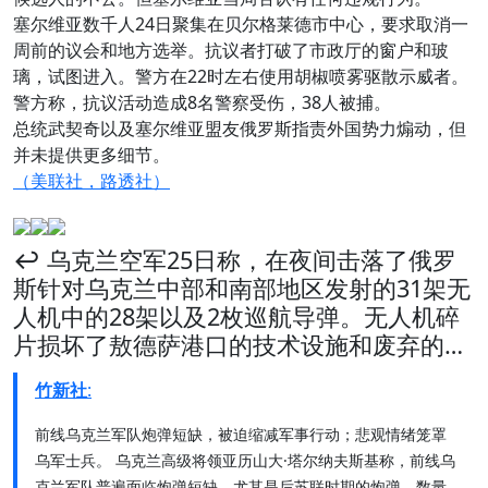
塞尔维亚数千人24日聚集在贝尔格莱德市中心，要求取消一
周前的议会和地方选举。抗议者打破了市政厅的窗户和玻
璃，试图进入。警方在22时左右使用胡椒喷雾驱散示威者。
警方称，抗议活动造成8名警察受伤，38人被捕。
总统武契奇以及塞尔维亚盟友俄罗斯指责外国势力煽动，但
并未提供更多细节。
（美联社，
路透社）
↩️ 乌克兰空军25日称，在夜间击落了俄罗
斯针对乌克兰中部和南部地区发射的31架无
人机中的28架以及2枚巡航导弹。无人机碎
片损坏了敖德萨港口的技术设施和废弃的…
竹新社
:
前线乌克兰军队炮弹短缺，被迫缩减军事行动；悲观情绪笼罩
乌军士兵。 乌克兰高级将领亚历山大·塔尔纳夫斯基称，前线乌
克兰军队普遍面临炮弹短缺，尤其是后苏联时期的炮弹。数量