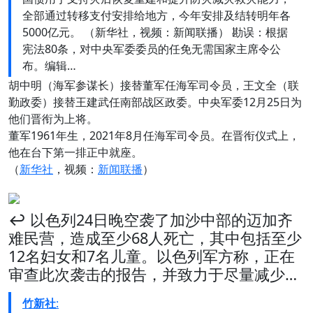
全部通过转移支付安排给地方，今年安排及结转明年各
5000亿元。 （新华社，视频：新闻联播） 勘误：根据
宪法80条，对中央军委委员的任免无需国家主席令公
布。编辑…
胡中明（海军参谋长）接替董军任海军司令员，王文全（联
勤政委）接替王建武任南部战区政委。中央军委12月25日为
他们晋衔为上将。
董军1961年生，2021年8月任海军司令员。在晋衔仪式上，
他在台下第一排正中就座。
（
新华社
，视频：
新闻联播
）
↩️ 以色列24日晚空袭了加沙中部的迈加齐
难民营，造成至少68人死亡，其中包括至少
12名妇女和7名儿童。以色列军方称，正在
审查此次袭击的报告，并致力于尽量减少…
竹新社
: