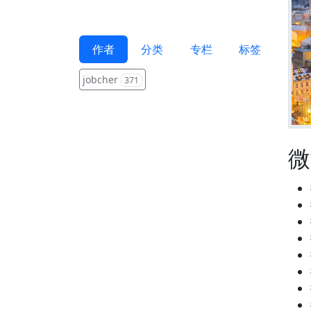
作者
分类
专栏
标签
jobcher
371
微