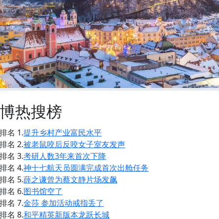
博热搜榜
排名 1.
提升乡村产业富民水平
排名 2.
被老鼠咬后反咬女子室友发声
排名 3.
考研人数3年来首次下降
排名 4.
神十七航天员圆满完成首次出舱任务
排名 5.
薛之谦曾为蔡文静片场发飙
排名 6.
图书馆空了
排名 7.
金莎 参加活动戒指丢了
排名 8.
和平精英新版本龙跃长城