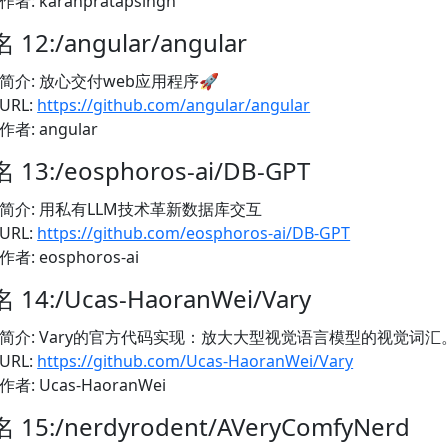
作者: karanpratapsingh
 12:/angular/angular
简介: 放心交付web应用程序🚀
URL:
https://github.com/angular/angular
作者: angular
 13:/eosphoros-ai/DB-GPT
简介: 用私有LLM技术革新数据库交互
URL:
https://github.com/eosphoros-ai/DB-GPT
作者: eosphoros-ai
 14:/Ucas-HaoranWei/Vary
简介: Vary的官方代码实现：放大大型视觉语言模型的视觉词汇
URL:
https://github.com/Ucas-HaoranWei/Vary
作者: Ucas-HaoranWei
 15:/nerdyrodent/AVeryComfyNerd