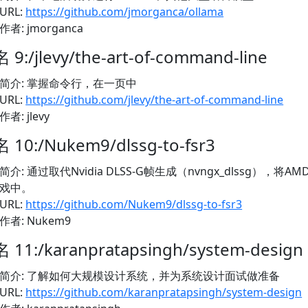
URL:
https://github.com/jmorganca/ollama
作者: jmorganca
 9:/jlevy/the-art-of-command-line
简介: 掌握命令行，在一页中
URL:
https://github.com/jlevy/the-art-of-command-line
作者: jlevy
 10:/Nukem9/dlssg-to-fsr3
简介: 通过取代Nvidia DLSS-G帧生成（nvngx_dlssg），将A
戏中。
URL:
https://github.com/Nukem9/dlssg-to-fsr3
作者: Nukem9
 11:/karanpratapsingh/system-design
简介: 了解如何大规模设计系统，并为系统设计面试做准备
URL:
https://github.com/karanpratapsingh/system-design