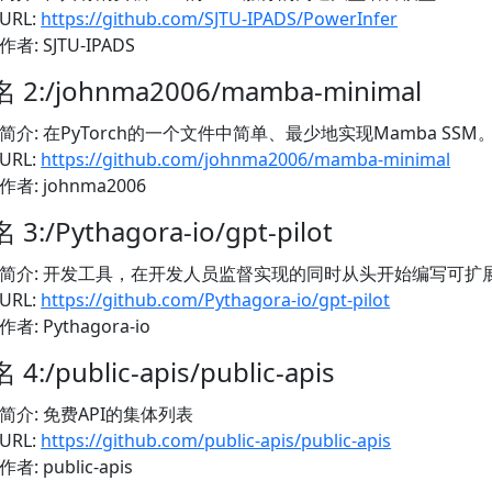
URL:
https://github.com/SJTU-IPADS/PowerInfer
作者: SJTU-IPADS
 2:/johnma2006/mamba-minimal
简介: 在PyTorch的一个文件中简单、最少地实现Mamba SSM
URL:
https://github.com/johnma2006/mamba-minimal
作者: johnma2006
 3:/Pythagora-io/gpt-pilot
简介: 开发工具，在开发人员监督实现的同时从头开始编写可扩
URL:
https://github.com/Pythagora-io/gpt-pilot
作者: Pythagora-io
 4:/public-apis/public-apis
简介: 免费API的集体列表
URL:
https://github.com/public-apis/public-apis
作者: public-apis