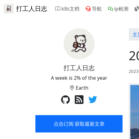
打工人日志
k8s文档
导航
ip检测
主
2
打工人日志
202
A week is 2% of the year
Earth
点击订阅 获取最新文章