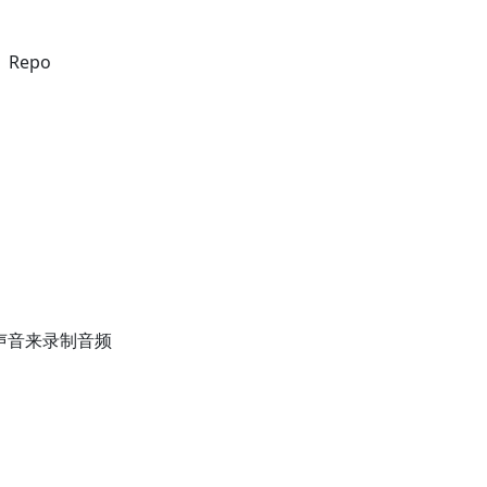
Repo
。
声音来录制音频