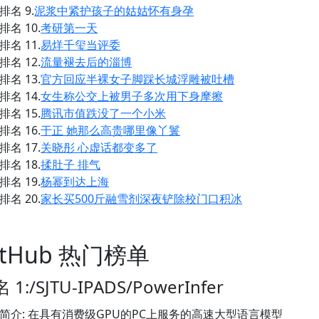
排名 9.
泥浆中紧护孩子的姑姑怀有身孕
排名 10.
考研第一天
排名 11.
易烊千玺当评委
排名 12.
流量褪去后的淄博
排名 13.
官方回应半裸女子脚踩长城浮雕被吐槽
排名 14.
女生称公交上被男子多次用下身摩擦
排名 15.
腾讯市值跌没了一个小米
排名 16.
于正 她那么高贵哪里像丫鬟
排名 17.
关晓彤 心虚话都变多了
排名 18.
揉肚子 排气
排名 19.
杨幂到达上海
排名 20.
家长买500斤融雪剂深夜铲除校门口积冰
itHub 热门榜单
 1:/SJTU-IPADS/PowerInfer
简介: 在具有消费级GPU的PC上服务的高速大型语言模型