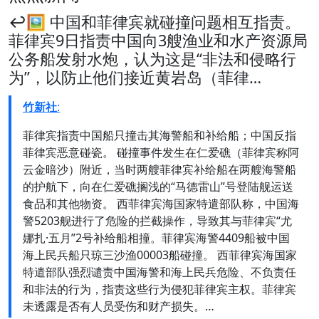
↩️🖼 中国和菲律宾就碰撞问题相互指责。
菲律宾9日指责中国向3艘渔业和水产资源局
公务船发射水炮，认为这是“非法和侵略行
为”，以防止他们接近黄岩岛（菲律…
竹新社
:
菲律宾指责中国船只撞击其海警船和补给船；中国反指
菲律宾恶意碰瓷。 碰撞事件发生在仁爱礁（菲律宾称阿
云金暗沙）附近，当时两艘菲律宾补给船在两艘海警船
的护航下，向在仁爱礁搁浅的“马德雷山”号登陆舰运送
食品和其他物资。 西菲律宾海国家特遣部队称，中国海
警5203舰进行了危险的拦截操作，导致其与菲律宾“尤
娜扎·五月”2号补给船相撞。菲律宾海警4409船被中国
海上民兵船只琼三沙渔00003船碰撞。 西菲律宾海国家
特遣部队强烈谴责中国海警和海上民兵危险、不负责任
和非法的行为，指责这些行为侵犯菲律宾主权。菲律宾
未透露是否有人员受伤和财产损失。…