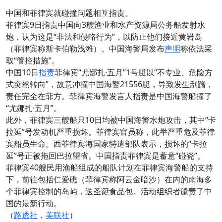
中国和菲律宾就碰撞问题相互指责。
菲律宾9日指责中国向3艘渔业和水产资源局公务船发射水
炮，认为这是“非法和侵略行为”，以防止他们接近黄岩岛
（菲律宾称斯卡伯勒浅滩）。中国海警局发布
声明
称依法采
取“管控措施”。
中国10日
指责
菲律宾“尤娜扎·五月”1号艇以“不专业、危险方
式突然转向”，故意冲撞中国海警21556艇，导致发生刮蹭，
责任完全在菲方。菲律宾海警发言人指责是中国海警船撞了
“尤娜扎·五月”。
此外，菲律宾三艘船只10日均被中国海警水炮攻击，其中“卡
拉延”号发动机严重损坏。菲律宾官员称，此举严重危及菲律
宾船员生命。西菲律宾海国家特遣部队表示，损坏的“卡拉
延”号正被拖回巴拉望省。中国指责菲律宾是蓄意“碰瓷”。
菲律宾40艘民用渔船组成的船队计划在菲律宾海警船的支持
下，前往包括仁爱礁（菲律宾称阿云金暗沙）在内的南海多
个菲律宾控制的岛屿，送圣诞食品包。活动组织者谴责了中
国的最新行动。
（
路透社
，
美联社
）