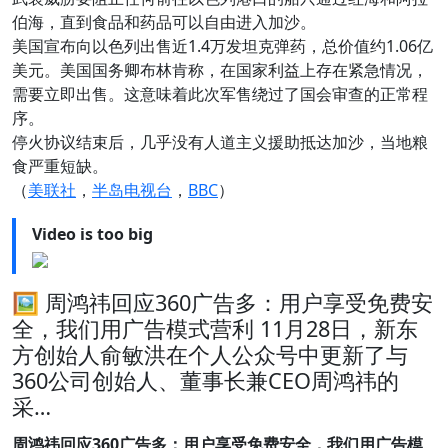
伯海，直到食品和药品可以自由进入加沙。
美国宣布向以色列出售近1.4万发坦克弹药，总价值约1.06亿
美元。美国国务卿布林肯称，在国家利益上存在紧急情况，
需要立即出售。这意味着此次军售绕过了国会审查的正常程
序。
停火协议结束后，几乎没有人道主义援助抵达加沙，当地粮
食严重短缺。
（
美联社
，
半岛电视台
，
BBC
）
Video is too big
🖼 周鸿祎回应360广告多：用户享受免费安
全，我们用广告模式营利 11月28日，新东
方创始人俞敏洪在个人公众号中更新了与
360公司创始人、董事长兼CEO周鸿祎的
采…
周鸿祎回应360广告多：用户享受免费安全，我们用广告模