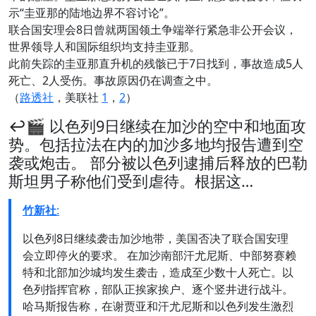
示“圭亚那的陆地边界不容讨论”。
联合国安理会8日曾就两国领土争端举行紧急非公开会议，
世界领导人和国际组织均支持圭亚那。
此前失踪的圭亚那直升机的残骸已于7日找到，事故造成5人
死亡、2人受伤。事故原因仍在调查之中。
（
路透社
，美联社
1
，
2
）
↩️🎬 以色列9日继续在加沙的空中和地面攻
势。包括拉法在内的加沙多地均报告遭到空
袭或炮击。 部分被以色列逮捕后释放的巴勒
斯坦男子称他们受到虐待。根据这…
竹新社
:
以色列8日继续袭击加沙地带，美国否决了联合国安理
会立即停火的要求。 在加沙南部汗尤尼斯、中部努赛赖
特和北部加沙城均发生袭击，造成至少数十人死亡。以
色列指挥官称，部队正挨家挨户、逐个竖井进行战斗。
哈马斯报告称，在谢贾亚和汗尤尼斯和以色列发生激烈