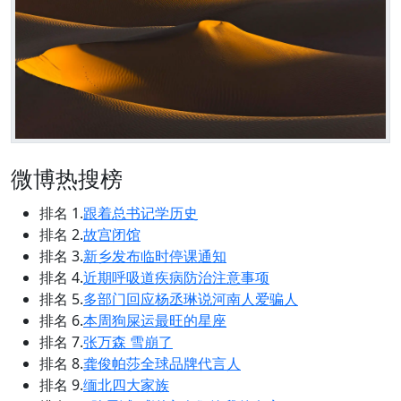
微博热搜榜
排名 1.
跟着总书记学历史
排名 2.
故宫闭馆
排名 3.
新乡发布临时停课通知
排名 4.
近期呼吸道疾病防治注意事项
排名 5.
多部门回应杨丞琳说河南人爱骗人
排名 6.
本周狗屎运最旺的星座
排名 7.
张万森 雪崩了
排名 8.
龚俊帕莎全球品牌代言人
排名 9.
缅北四大家族