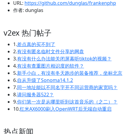
URL:
https://github.com/dunglas/frankenphp
作者: dunglas
v2ex 热门帖子
1.
差点真的买不到了
2.
有没有匿名临时文件分享的网盘
3.
有没有什么办法能关闭屏幕听tiktok的视频？
4.
有没有查重图片相识度的软件？
5.
新手小白，有没有冬天跑步的装备推荐，坐标北京
6.
自从升级了Sonoma14.1.2
7.
同一地址能以不同名字开不同运营商的家宽吗？
8.
请问服务器522？
9.
你们第一次是从哪里听到这首音乐的（之二）？
10.
红米AX6000刷入OpenWRT后无端自动重启
热点新闻