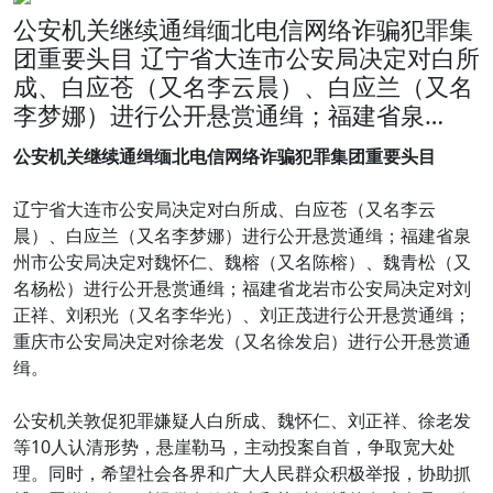
公安机关继续通缉缅北电信网络诈骗犯罪集
团重要头目 辽宁省大连市公安局决定对白所
成、白应苍（又名李云晨）、白应兰（又名
李梦娜）进行公开悬赏通缉；福建省泉…
公安机关继续通缉缅北电信网络诈骗犯罪集团重要头目
辽宁省大连市公安局决定对白所成、白应苍（又名李云
晨）、白应兰（又名李梦娜）进行公开悬赏通缉；福建省泉
州市公安局决定对魏怀仁、魏榕（又名陈榕）、魏青松（又
名杨松）进行公开悬赏通缉；福建省龙岩市公安局决定对刘
正祥、刘积光（又名李华光）、刘正茂进行公开悬赏通缉；
重庆市公安局决定对徐老发（又名徐发启）进行公开悬赏通
缉。
公安机关敦促犯罪嫌疑人白所成、魏怀仁、刘正祥、徐老发
等10人认清形势，悬崖勒马，主动投案自首，争取宽大处
理。同时，希望社会各界和广大人民群众积极举报，协助抓