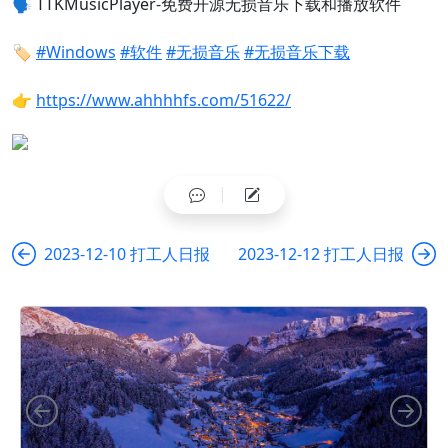
🗣️
TTKMusicPlayer-免费开源无损音乐下载和播放软件
🏷️
#Windows
#软件
#无损音乐
#无损音乐下载
👉
https://www.ahhhhfs.com/51622/
2023-12-10 打工人日报
2023-12-12 打工人日报
向左
向