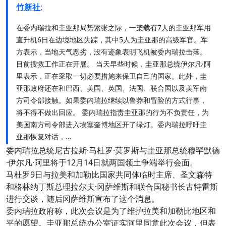
竹新社
:
在委内瑞拉和圭亚那局势紧张之际，一架载有7人的圭亚那军用
直升机6日在边境地区失踪，其中5人为圭亚那的高级军官。军
方表示，当地天气恶劣，没有迹象表明飞机被委内瑞拉击落。
目前搜救工作正在开展。 当天早些时候，圭亚那总统伊尔凡·阿
里表示，正在采取一切必要措施来保卫自己的国家。此外，圭
亚那政府还在和巴西、美国、英国、法国、联合国以及美军南
方司令部接触。如果委内瑞拉继续以鲁莽和冒险的方式行事，
将不得不做出回应。 委内瑞拉指责圭亚那的行为不负责任，为
美国南方司令部进入埃塞奎博地区开了绿灯。委内瑞拉呼吁圭
亚那恢复对话，…
委内瑞拉总统尼古拉斯·马杜罗·莫罗斯与圭亚那总统穆罕默德
·伊尔凡·阿里将于12月14日就两国领土争端举行会面。
马杜罗9日与拉美和加勒比国家共同体临时主席、圣文森特
和格林纳丁斯总理拉尔夫·冈萨维斯和联合国秘书长古特雷斯
进行交谈，随后冈萨维斯宣布了这个消息。
委内瑞拉政府称，此次会议是为了维护拉美和加勒比地区和
平的愿望。圭亚那总统办公室证实阿里同意此次会议，但表