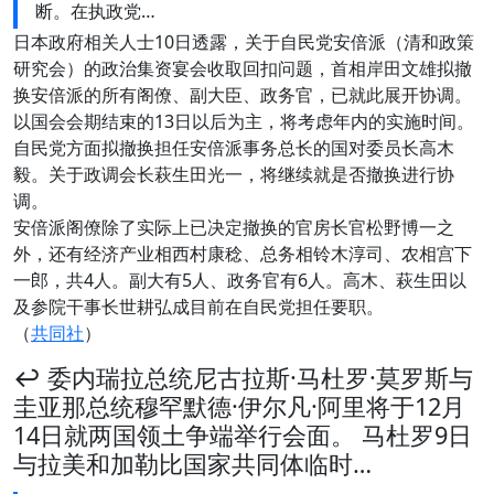
断。在执政党…
日本政府相关人士10日透露，关于自民党安倍派（清和政策
研究会）的政治集资宴会收取回扣问题，首相岸田文雄拟撤
换安倍派的所有阁僚、副大臣、政务官，已就此展开协调。
以国会会期结束的13日以后为主，将考虑年内的实施时间。
自民党方面拟撤换担任安倍派事务总长的国对委员长高木
毅。关于政调会长萩生田光一，将继续就是否撤换进行协
调。
安倍派阁僚除了实际上已决定撤换的官房长官松野博一之
外，还有经济产业相西村康稔、总务相铃木淳司、农相宫下
一郎，共4人。副大有5人、政务官有6人。高木、萩生田以
及参院干事长世耕弘成目前在自民党担任要职。
（
共同社
）
↩️ 委内瑞拉总统尼古拉斯·马杜罗·莫罗斯与
圭亚那总统穆罕默德·伊尔凡·阿里将于12月
14日就两国领土争端举行会面。 马杜罗9日
与拉美和加勒比国家共同体临时…