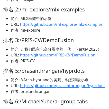
排名 2:/ml-explore/mlx-examples
简介: MLX框架中的示例
URL:
https://github.com/ml-explore/mlx-examples
作者: ml-explore
排名 3:/PRIS-CV/DemoFusion
简介: 让我们民主化高分辨率的一代！（arXiv 2023）
URL:
https://github.com/PRIS-CV/DemoFusion
作者: PRIS-CV
排名 5:/prasanthrangan/hyprdots
简介: //Arch-hyprland的美观、动态和最小点
URL:
https://github.com/prasanthrangan/hyprdots
作者: prasanthrangan
排名 6:/MichaelYuhe/ai-group-tabs