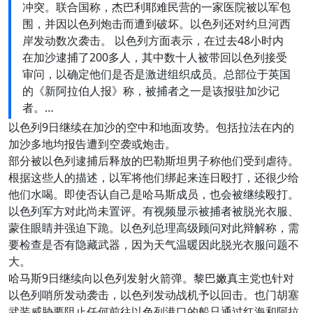
冲突。联合国称，杰巴利耶难民营的一家医院被以军包
围，并因以色列炮击而遭到破坏。以色列还对约旦河西
岸发动数次袭击。 以色列方面表示，在过去48小时内
在加沙逮捕了200多人，其中数十人被带回以色列接受
审问，以确定他们是否是激进组织成员。总部位于英国
的《新阿拉伯人报》称，被捕者之一是该报驻加沙记
者。…
以色列9日继续在加沙的空中和地面攻势。包括拉法在内的
加沙多地均报告遭到空袭或炮击。
部分被以色列逮捕后释放的巴勒斯坦男子称他们受到虐待。
根据这些人的描述，以军将他们绑起来连日殴打，还很少给
他们水喝。即使否认自己是哈马斯成员，也会被继续殴打。
以色列军方对此尚未置评。有视频显示被捕者被脱光衣服、
蒙住眼睛并强迫下跪。以色列总理高级顾问对此辩解称，需
要检查是否有隐藏武器，因为天气温暖因此脱光衣服问题不
大。
哈马斯9日继续向以色列发射火箭弹。黎巴嫩真主党也针对
以色列哨所发动袭击，以色列发动战机予以回击。也门胡塞
武装威胁要阻止任何前往以色列港口的船只通过红海和阿拉