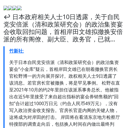
↩️ 日本政府相关人士10日透露，关于自民
党安倍派（清和政策研究会）的政治集资宴
会收取回扣问题，首相岸田文雄拟撤换安倍
派的所有阁僚、副大臣、政务官，已就…
竹新社
:
关于日本自民党安倍派（清和政策研究会）的政治集资
宴会“小金库”疑云，首相岸田文雄已在朝着撤换官房长
官松野博一的方向展开探讨。政权相关人士9日透露了
该消息。若官房长官被撤换，将是罕见事例。 松野在直
至2021年10月的约2年里担任该派系事务总长。他被指
出在近5年里接受了来自超出指标的宴会券销售额的“回
扣”合计超过1000万日元（约合人民币49万元），没有
写入政治资金收支报告。官房长官是内阁的关键人物，
这将成为对岸田的打击。 岸田将在看清东京地方检察厅
特搜部的调查走向后，包括换人时间在内做出最终判