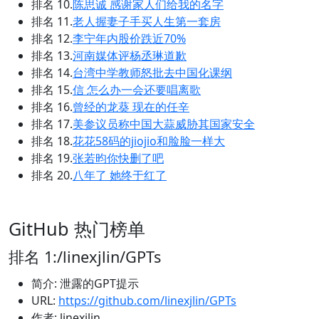
排名 10.
陈思诚 感谢家人们给我的名字
排名 11.
老人握妻子手买人生第一套房
排名 12.
李宁年内股价跌近70%
排名 13.
河南媒体评杨丞琳道歉
排名 14.
台湾中学教师怒批去中国化课纲
排名 15.
信 怎么办一会还要唱离歌
排名 16.
曾经的龙葵 现在的任辛
排名 17.
美参议员称中国大蒜威胁其国家安全
排名 18.
花花58码的jiojio和脸脸一样大
排名 19.
张若昀你快删了吧
排名 20.
八年了 她终于红了
GitHub 热门榜单
排名 1:/linexjlin/GPTs
简介: 泄露的GPT提示
URL:
https://github.com/linexjlin/GPTs
作者: linexjlin