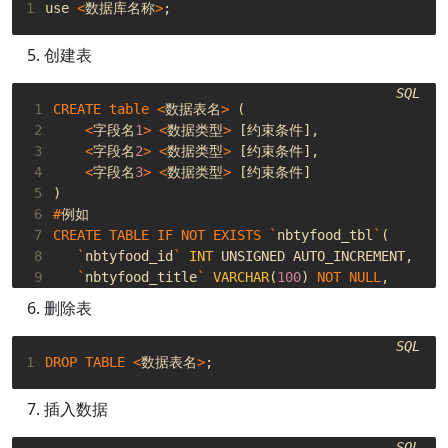
1
use
<
数据库名称
>
;
创建表
SQL
 1
CREATE
table
<
数据表名
>
(
 2
<
字段名
1
>
<
数据类型
>
[
约束条件
],
 3
<
字段名
2
>
<
数据类型
>
[
约束条件
],
 4
<
字段名
3
>
<
数据类型
>
[
约束条件
]
 5
)
 6
#
例如
 7
CREATE
TABLE
IF
NOT
EXISTS
`
nbtyfood_tbl
`
(
 8
`
nbtyfood_id
`
INT
UNSIGNED
AUTO_INCREMENT
,
 9
`
nbtyfood_title
`
VARCHAR
(
100
)
NOT
NULL
,
10
`
nbtyfood_author
`
VARCHAR
(
40
)
NOT
NULL
,
删除表
11
`
submission_date
`
DATE
,
12
PRIMARY
KEY
(
`
nbtyfood_id
`
)
SQL
13
)
ENGINE
=
InnoDB
DEFAULT
CHARSET
=
utf8
;
1
DROP
TABLE
<
数据表名
>
;
插入数据
SQL