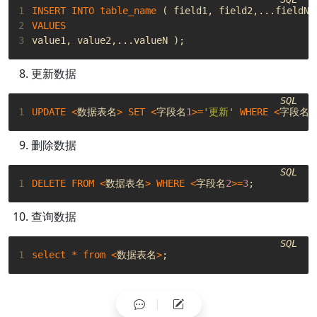
1
INSERT
INTO
table_name
(
field1
,
field2
,...
fieldN
2
VALUES
3
value1
,
value2
,...
valueN
);
更新数据
SQL
1
UPDATE
<
数据表名
>
SET
<
字段名
1
>=
'更新'
WHERE
<
字段名
2
删除数据
SQL
1
DELETE
FROM
<
数据表名
>
WHERE
<
字段名
2
>=
3
;
查询数据
SQL
1
select
*
from
<
数据表名
>
;