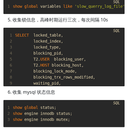
SQL
1
show
global
variables
like
'slow_querry_log_file'
;
收集锁信息，高峰时期运行三次，每次间隔 10s
SQL
 1
SELECT
locked_table
,
 2
locked_index
,
 3
locked_type
,
 4
blocking_pid
,
 5
T2
.
USER
blocking_user
,
 6
T2
.
HOST
blocking_host
,
 7
blocking_lock_mode
,
 8
blocking_trx_rows_modified
,
 9
waiting_pid
,
10
T3
.
USER
waiting_user
,
收集 mysql 状态信息
11
T3
.
HOST
waiting_host
,
12
waiting_lock_mode
,
SQL
13
waiting_trx_row_modified
,
1
show
global
status
;
14
wait_age_secs
,
2
show
engine
innodb
status
;
15
waiting_query
3
show
engine
innodb
mutex
;
16
FROM
sys
.
x$innodb_lock_waits
T1