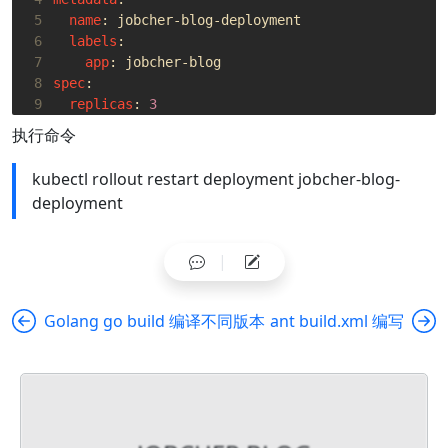
 5
name
:
jobcher-blog-deployment
 6
labels
:
 7
app
:
jobcher-blog
 8
spec
:
 9
replicas
:
3
10
selector
:
执行命令
11
matchLabels
:
12
app
:
jobcher-blog
kubectl rollout restart deployment jobcher-blog-
13
minReadySeconds
:
10
#准备10s
deployment
14
strategy
:
15
type
:
RollingUpdate
16
rollingUpdate
:
17
maxUnavailable
:
1
#更新期间不少于3-1
18
maxSurge
:
1
#更新期间不超过3+1
19
template
:
Golang go build 编译不同版本
ant build.xml 编写
20
metadata
:
21
labels
:
22
app
:
jobcher-blog
23
spec
:
24
containers
:
25
- 
name
:
jobcher-blog-pod