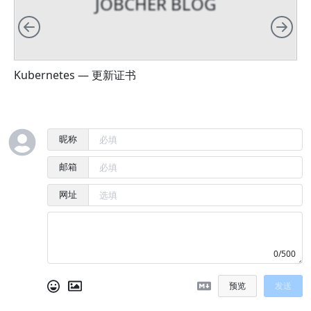
JOBCHER BLOG
26
image
:
hub.docker.com/blog/hugo:latest
向左
向
Kubernetes — 更新证书
K
昵称
邮箱
网址
0/500
预览
发送