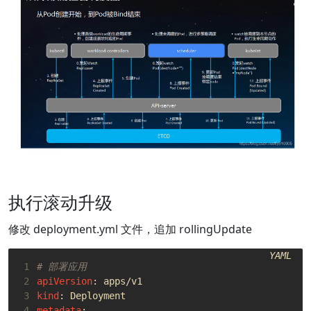
执行滚动升级
修改 deployment.yml 文件，追加 rollingUpdate
YAML
 1
# 部署应用
 2
apiVersion
:
apps/v1
 3
kind
:
Deployment
 4
metadata
: