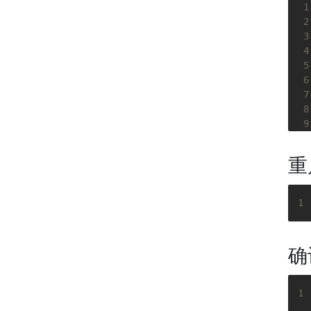
 1
 2
 3
 4
 5
 6
 7
 8
 9
10
11
重
12
13
14
1
15
16
17
确
18
19
20
1