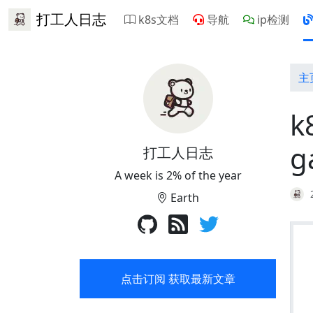
打工人日志
k8s文档
导航
ip检测
主
k
g
打工人日志
A week is 2% of the year
Earth
点击订阅 获取最新文章