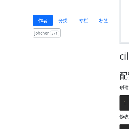
作者
分类
专栏
标签
jobcher
371
ci
配置
创建
1
修改