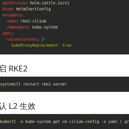
apiVersion
:
helm.cattle.io/v1
kind
:
HelmChartConfig
metadata
:
name
:
rke2-cilium
namespace
:
kube-system
spec
:
valuesContent
:
|-
启 RKE2
认 L2 生效
      - ens192  #网卡名称
kubectl -n kube-system get cm cilium-config -o yaml 
|