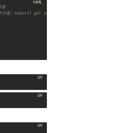
YAML
暴露
分配：kubectl get svc -n default test-lb
SH
SH
SH