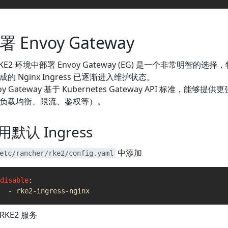
- 
name
:
nginx
image
:
nginx:alpine
ports
:
署 Envoy Gateway
- 
containerPort
:
80
---
apiVersion
:
v1
RKE2 环境中部署 Envoy Gateway (EG) 是一个非常明智的选择
kind
:
Service
成的 Nginx Ingress 已逐渐进入维护状态。
metadata
:
oy Gateway 基于 Kubernetes Gateway API 标准，能
name
:
test-lb
负载均衡、限流、鉴权等）。
namespace
:
default
spec
:
type
:
LoadBalancer
用默认 Ingress
selector
:
app
:
test-lb
中添加
etc/rancher/rke2/config.yaml
ports
:
- 
port
:
80
targetPort
:
80
disable
:
protocol
:
TCP
- 
rke2-ingress-nginx
name
:
http
RKE2 服务