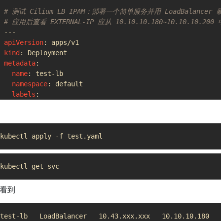
# 测试 Cilium LB IPAM：部署一个简单服务并用 LoadBalancer 
# 应用后查看 EXTERNAL-IP 应从 10.10.10.180~10.10.10.200 中
---
apiVersion
:
apps/v1
kind
:
Deployment
metadata
:
name
:
test-lb
namespace
:
default
labels
:
app
:
test-lb
spec
:
replicas
:
1
selector
:
matchLabels
:
app
:
test-lb
template
:
metadata
:
labels
:
看到
app
:
test-lb
spec
:
containers
: