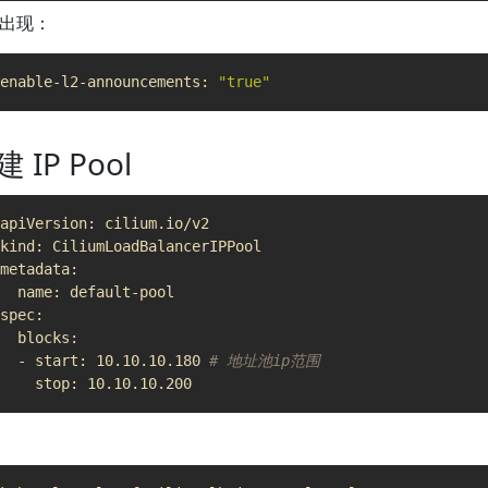
出现：
enable-l2-announcements: 
"true"
 IP Pool
  - start: 10.10.10.180 
# 地址池ip范围