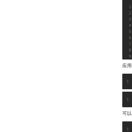
 1
 2
 3
 4
 5
 6
 7
 8
 9
10
应用
11
12
13
1
14
15
1
16
17
18
可以
19
20
1
21