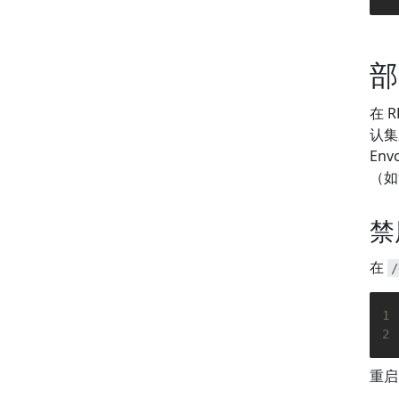
22
23
24
部
25
26
27
在 
28
认集
29
Env
30
（如
31
32
33
禁
34
35
在
/
36
37
38
1
39
2
40
重启