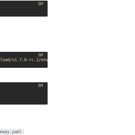
SH
SH
SH
:
eway.yaml