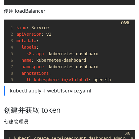
使用 loadBalancer
YAML
 1
kind
:
Service
 2
apiVersion
:
v1
 3
metadata
:
 4
labels
:
 5
k8s-app
:
kubernetes-dashboard
 6
name
:
kubernetes-dashboard
 7
namespace
:
kubernetes-dashboard
 8
annotations
:
 9
lb.kubesphere.io/v1alpha1
:
openelb
10
protocol.openelb.kubesphere.io/v1alpha1
:
laye
kubectl apply -f webUIservice.yaml
11
eip.openelb.kubesphere.io/v1alpha2
:
layer2-ei
12
spec
:
13
ports
:
创建并获取 token
14
- 
protocol
:
TCP
15
port
:
80
创建管理员
16
targetPort
:
9090
17
selector
:
SH
18
1
k8s-app
:
kubernetes-dashboard