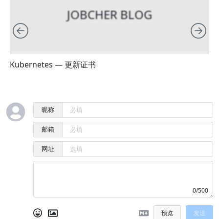
JOBCHER BLOG
向左
向
Kubernetes — 更新证书
K
昵称
邮箱
网址
0/500
预览
发送