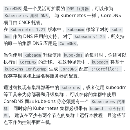
是一个灵活可扩展的
，可以作为
CoreDNS
DNS 服务器
。 与 Kubernetes 一样，CoreDNS
Kubernetes 集群 DNS
项目由 CNCF 托管。
在
版本中，
移除了对将
Kubernetes 1.21
kubeadm
kube-
作为 DNS 应用的支持。 对于
，所支持
dns
kubeadm v1.25
的唯一的集群 DNS 应用是
。
CoreDNS
当你使用
升级使用
的集群时，你还可以
kubeadm
kube-dns
执行到
的迁移。 在这种场景中，
将基于
CoreDNS
kubeadm
生成
配置
，
kube-dns ConfigMap
CoreDNS
（"Corefile"）
保存存根域和上游名称服务器的配置。
通过替换现有集群部署中的
，或者使用 kubeadm
kube-dns
等工具来为你部署和升级集群， 可以在你的集群中使用
CoreDNS 而非 kube-dns 你必须拥有一个
Kubernetes 的集
，同时你的 Kubernetes 集群必须带有
群
kubectl 命令行工
。 建议在至少有两个节点的集群上运行本教程，且这些节
具
点不作为控制平面主机。