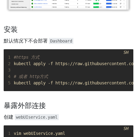
安装
默认情况下不会部署
Dashboard
SH
1
#https 方式
2
3
4
# 或者 http方式
5
暴露外部连接
创建
webUIservice.yaml
SH
1