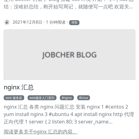
（node）上运行的代理。 它保证容器（containers）都 运
结：没啥好总结，刚开始写周记，就随便写一点吧 欢迎关注
行在 Pod 中。 kube-proxy kube-proxy 是集群中每个节点
我的博客www.jobcher.com
上运行的网络代理， 实现 Kubernetes 服务（Service） 概
2021年12月8日
1 分钟阅读
博客
念的一部分。 容器运行时（Container Runtime） 容器运行
环境是负责运行容器的软件。 Kubernetes 支持多个容器运
行环境: Docker、 containerd、CRI-O 以及任何实现
Kubernetes CRI (容器运行环境接口)。
JOBCHER BLOG
nginx 汇总
web 服务器
web服务入门系列
nginx
linux
nginx 汇总 各类 nginx 问题汇总 安装 nginx 1 #centos 2
yum install nginx 3 #ubuntu 4 apt install nginx http 代理
正向代理 1 server { 2 listen 80; 3 server_name
www.nbtyfood.com; 4 5 location / { 6 proxy_pass
阅读更多关于nginx 汇总的内容。
http://127.0.0.1:8080; 7 } 8 } 反向代理 负载均衡 1