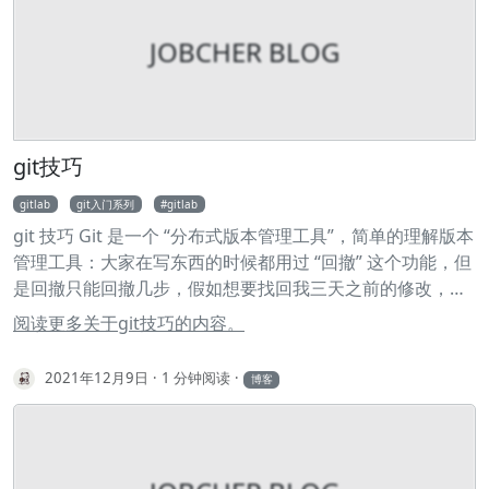
JOBCHER BLOG
git技巧
gitlab
git入门系列
gitlab
git 技巧 Git 是一个 “分布式版本管理工具”，简单的理解版本
管理工具：大家在写东西的时候都用过 “回撤” 这个功能，但
是回撤只能回撤几步，假如想要找回我三天之前的修改，光
用 “回撤” 是找不回来的。而 “版本管理工具” 能记录每次的修
阅读更多关于git技巧的内容。
改，只要提交到版本仓库，你就可以找到之前任何时刻的状
态（文本状态）。 下面的内容就是列举了常用的 Git 命令和
2021年12月9日
1 分钟阅读
博客
一些小技巧，可以通过 “页面内查找” 的方式进行快速查询：
Ctrl/Command+f。 开卷必读 如果之前未使用过 Git，可以
学习 Git 小白教程入门 一定要先测试命令的效果后，再用于
工作环境中，以防造成不能弥补的后果！到时候别拿着砍刀