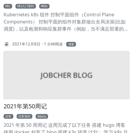
COPY hom* /mydir/ 2 COPY hom?
k8s
k8s入门系列
k8s
Kubernetes k8s 组件 控制平面组件（Control Plane
Components） 控制平面的组件对集群做出全局决策(比如
调度)，以及检测和响应集群事件（例如，当不满足部署的
replicas 字段时，启动新的 pod）。 kube-apiserver API 服
务器是 Kubernetes 控制面的组件， 该组件公开了
2021年12月8日
1 分钟阅读
博客
Kubernetes API。 API 服务器是 Kubernetes 控制面的前
端。 etcd etcd 是兼具一致性和高可用性的键值数据库，可
以作为保存 Kubernetes 所有集群数据的后台数据库。
kube-scheduler 控制平面组件，负责监视新创建的、未指
JOBCHER BLOG
定运行节点（node）的 Pods，选择节点让 Pod 在上面运
行。 kube-controller-manager 运行控制器进程的控制平面
组件。 cloud-controller-manager 云控制器管理器是指嵌
入特定云的控制逻辑的 控制平面组件。 云控制器管理器使得
2021年第50周记
你可以将你的集群连接到云提供商的 API 之上， 并将与该云
平台交互的组件同与你的集群交互的组件分离开来。 Node
日常
日常系列
daliy
组件 节点组件在每个节点上运行，维护运行的 Pod 并提供
2021 年第 50 周周记 这周完成了以下任务 搭建 hugo 博客
Kubernetes 运行环境。 kubelet 一个在集群中每个节点
使用 docker 封装了 blog 搭建 k3s 环境 计划： 学习 k8s 总