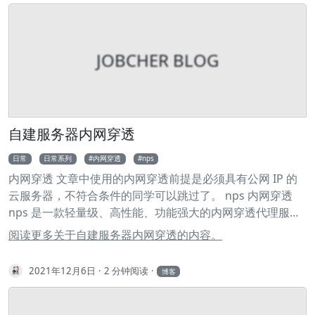
ATM、IEEE 802.11 物理层 调制解调器、无线电、光纤 报文
结构 TCP 报文段首部格式 源端口和目的端口：各占 2 个字
节，分别写入源端口和目的端口。IP 地址 + 端口号就可以确
JOBCHER BLOG
定一个进程地址 序号/序列号（Sequense Number，
SN）：在一个 TCP 连接中传送的字节流中的每一个字节都
按顺序编号。该字段表示本报文段所发送的数据的第一个字
节的序号。初始序号称为 Init Sequense Number, ISN（序
号/序列号这个字段很重要，大家留个印象，下文会详细讲
自建服务器内网穿透
解） 例如，一报文段的序号是 101，共有 100 字节的数据。
日常
日常系列
内网穿透
nps
这就表明：本报文段的数据的第一个字节的序号是 101，最
内网穿透 文章中使用的内网穿透前提是必须具有公网 IP 的
后一个字节的序号是 200。显然，下一个报文段的数据序号
云服务器，不符合条件的同学可以跳过了。 nps 内网穿透
应当从 201 开始，即下一个报文段的序号字段值应为 201。
nps 是一款轻量级、高性能、功能强大的内网穿透代理服务
确认号 ack：期望收到对方下一个报文段的第一个数据字节
器。 在公网服务器上安装 nps sever 端 1 wget
的序号。若确认号为 N，则表明：到序号 N-1 为止的所有数
阅读更多关于自建服务器内网穿透的内容。
https://github.com/ehang-
据都已正确收到。 数据偏移（首部长度）：它指出 TCP 报
io/nps/releases/download/v0.26.10/linux_amd64_server.
文段的数据起始处距离 TCP 报文段的起始处有多远。这个字
2021年12月6日
2 分钟阅读
博客
tar.gz 2 tar -zxvf linux_amd64_server.tar.gz 3 sudo ./nps
段实际上是指出 TCP 报文段的首部长度。 保留：占 6 位，
install 4 sudo nps start 在控制端安装 npc client 端 1 wget
应置为 0，保留为今后使用。
https://github.com/ehang-