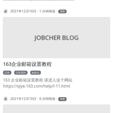
PROCESSLIST; 收集错误日志 1show global variables like
'log_error'; 收集慢日志信息 1show global variables like
2021年12月10日
1 分钟阅读
博客
'slow_querry_log_file'; 收集锁信息，高峰时期运行三次，
每次间隔 10s 1SELECT locked_table, 2 locked_index, 3
locked_type, 4 blocking_pid, 5 T2.USER blocking_user, 6
T2.HOST blocking_host, 7 blocking_lock_mode, 8
JOBCHER BLOG
blocking_trx_rows_modified, 9 waiting_pid, 10 T3.USER
waiting_user, 11 T3.HOST waiting_host, 12
waiting_lock_mode, 13 waiting_trx_row_modified, 14
wait_age_secs, 15 waiting_query 16FROM
sys.x$innodb_lock_waits T1 17LEFT JOIN
163企业邮箱设置教程
INFROMATION_SCHEMA.
日常
日常系列
daliy
163 企业邮箱设置教程 请进入这个网站
https://qiye.163.com/help/l-11.html
2021年12月10日
6 分钟阅读
博客