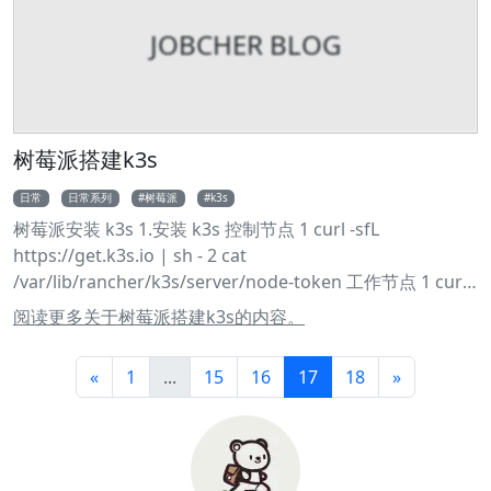
io/nps/releases/download/v0.26.10/linux_amd64_client.
JOBCHER BLOG
tar.gz 2 tar -zxvf linux_amd64_client.tar.gz 3 sudo ./npc -
server=ip:port -vkey=web界面中显示的密钥 4 sudo npc
start npc 安装完成可以进入 web 页面穿透端口和域名
http://localhost:8080 frps 内网穿透 frps 相对于 nps 的劣
势是有断流的风险 frps 相对于 nps 的优势是对于高流量的
树莓派搭建k3s
媒体服务能够提供更可靠的支持 安装 frps 1 wget
日常
日常系列
树莓派
k3s
https://code.aliyun.com/MvsCode/frps-
树莓派安装 k3s 1.安装 k3s 控制节点 1 curl -sfL
onekey/raw/master/install-frps.sh -O ./install-frps.sh 2
https://get.k3s.io | sh - 2 cat
chmod 700 .
/var/lib/rancher/k3s/server/node-token 工作节点 1 curl -
sfL https://get.k3s.io | K3S_URL=https://myserver:6443
阅读更多关于树莓派搭建k3s的内容。
K3S_TOKEN=mynodetoken sh - 树莓派特别要注意一个
坑，就是关于内存的问题这个之后再讲 1 k3s kubectl get
«
1
...
15
16
17
18
»
nodes 2 #显示正确的节点表示完成 卸载 k3s 1 #server 节
点 2 /usr/local/bin/k3s-uninstall.sh 3 #agent 节点 4
/usr/local/bin/k3s-agent-uninstall.sh 2.安装 dashboard
k3s 面板 部署 Kubernetes 仪表盘 1