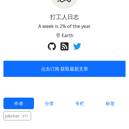
GITHUB_URL=https://github.com/kubernetes/dashboar
d/releases 2 VERSION_KUBE_DASHBOARD=$(curl -w '%
{url_effective}' -I -L -s -S ${GITHUB_URL}/latest -o
打工人日志
/dev/null | sed -e 's|.*/||') 3 sudo k3s kubectl create -f
A week is 2% of the year
https://raw.
Earth
点击订阅 获取最新文章
作者
分类
专栏
标签
jobcher
371