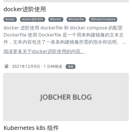
到远程仓库 删除本地标签 删除远程标签 切回到某个标签 放
docker进阶使用
弃工作区的修改 恢复删除的文件 以新增一个 commit 的方
式还原某一个 commit 的修改 回到某个 commit 的状态，并
docker
docker进阶系列
docker
dockerfile
DockerCompose
删除后面的 commit 修改上一个 commit 的描述 查看
docker 进阶使用 dockerfile 和 docker compose 的配置
commit 历史 显示本地更新过 HEAD 的 git 命令记录 修改作
Dockerfile 使用 Dockerfile 是一个用来构建镜像的文本文
者名 修改远程仓库的 url 增加远程仓库 列出所有远程仓库
件，文本内容包含了一条条构建镜像所需的指令和说明。 例
查看两个星期内的改动 把 A 分支的某一个 commit，放到 B
子： 1 FROM nginx 2 RUN echo '这是一个本地构建的
阅读更多关于docker进阶使用的内容。
分支上 给 git 命令起别名 存储当前的修改，但不用提交
nginx镜像' > /usr/share/nginx/html/index.html 保存
commit 保存当前状态，包括 untracked 的文件 展示所有
Dockerfile 文件并在本地路径执行 1 docker build -t
2021年12月9日
1 分钟阅读
博客
stashes 回到某个 stash 的状态 回到最后一个 stash 的状
nginx:v1-test . 2 docker run -name docker run --name
态，并删除这个 stash 删除所有的 stash 从 stash 中拿出某
nginx-test -d -p 8080:80 nginx:v1-test 浏览 nginx 页面确
个文件的修改 展示所有 tracked 的文件 展示所有
认更新内容 curl 127.0.0.1:8080 输出： 这是一个本地构建的
untracked 的文件 展示所有忽略的文件 强制删除
nginx镜像 Docker 命令详解 COPY 复制指令，从上下文目
JOBCHER BLOG
untracked 的文件 强制删除 untracked 的目录 展示简化的
录中复制文件或者目录到容器里指定路径。 1 COPY [--
commit 历史 查看某段代码是谁写的 把某一个分支导出成一
chown=<user>:<group>] <源路径1>... <目标路径> 2 COPY
个文件 从包中导入分支 执行 rebase 之前自动 stash 从远程
[--chown=<user>:<group>] ["<源路径1>",... "<目标路径>"]
仓库根据 ID，拉下某一状态，到本地分支 详细展示一行中
<源路径>：源文件或者源目录，这里可以是通配符表达式，
的修改 清除 .
其通配符规则要满足 Go 的 filepath.Match 规则。例如： 1
Kubernetes k8s 组件