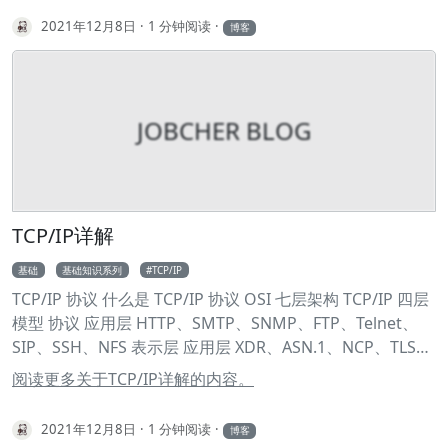
upstream mysvr { 2 server 192.168.10.121:3333; 3 server
2021年12月8日
1 分钟阅读
博客
192.168.10.122:3333; 4 } 5 server { 6 .... 7 location ~*^.+$
{ 8 proxy_pass http://mysvr; #请求转向mysvr 定义的服务
器列表 9 } 10 } 热备
JOBCHER BLOG
TCP/IP详解
基础
基础知识系列
TCP/IP
TCP/IP 协议 什么是 TCP/IP 协议 OSI 七层架构 TCP/IP 四层
模型 协议 应用层 HTTP、SMTP、SNMP、FTP、Telnet、
SIP、SSH、NFS 表示层 应用层 XDR、ASN.1、NCP、TLS、
ASCII 会话层 sockets、SOCKS、PAP 传输层 传输层 TCP、
阅读更多关于TCP/IP详解的内容。
UDP、RTP、SCTP 网络层 网络互连层 IP、ICMP、IPX、
BGP、OSPF、RIP、IGRP、EIGRP 数据链路层 网络访问
2021年12月8日
1 分钟阅读
博客
（链接）层 以太网、令牌环、HDLC、帧中继、ISDN、