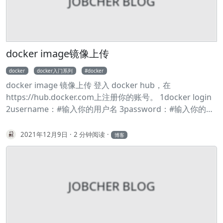
JOBCHER BLOG
来找我 所有的命令都在git version 2.7.4 (Apple Git-66)下测
试通过 统一概念： 工作区：改动（增删文件和内容） 暂存
区：输入命令：git add 改动的文件名，此次改动就放到了
‘暂存区’ 本地仓库(简称：本地)：输入命令：git commit 此
次修改的描述，此次改动就放到了 ’本地仓库’，每个
docker image镜像上传
commit，我叫它为一个 ‘版本’。 远程仓库(简称：远程)：输
docker
docker入门系列
docker
入命令：git push 远程仓库，此次改动就放到了 ‘远程仓
docker image 镜像上传 登入 docker hub，在
库’（GitHub 等) commit-id：输出命令：git log，最上面那
https://hub.docker.com上注册你的账号。 1docker login
行 commit xxxxxx，后面的字符串就是 commit-id 如果喜欢
2username：#输入你的用户名 3password：#输入你的密
这个项目，欢迎 Star、提交 Pr、反馈问题😊 目录 脑图 展示
码 上传镜像 1docker tag nginx:hugo sjtfreaks/hogo-
帮助信息 回到远程仓库的状态 重设第一个 commit 查看冲
nginx:v1 2docker push sjtfreaks/hogo-nginx:v1
2021年12月9日
2 分钟阅读
突文件列表 展示工作区和暂存区的不同 展示暂存区和最近版
博客
本的不同 展示暂存区、工作区和最近版本的不同 快速切换到
上一个分支 删除已经合并到 master 的分支 展示本地分支关
联远程仓库的情况 关联远程分支 列出所有远程分支 列出本
地和远程分支 查看远程分支和本地分支的对应关系 远程删除
JOBCHER BLOG
了分支本地也想删除 创建并切换到本地分支 从远程分支中创
建并切换到本地分支 删除本地分支 删除远程分支 重命名本
地分支 查看标签 查看标签详细信息 本地创建标签 推送标签