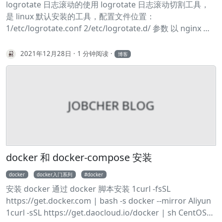
logrotate 日志滚动的使用 logrotate 日志滚动切割工具，
是 linux 默认安装的工具，配置文件位置：
1/etc/logrotate.conf 2/etc/logrotate.d/ 参数 以 nginx 配
置为例 1/opt/log/nginx/*.log { 2 daily 3 missingok 4
rotate 14 5 errors "
nb@nbtyfood.com
" 6 compress 7
2021年12月28日
1 分钟阅读
博客
delaycompress 8 notifempty 9 create 0640 www-data
adm 10 sharedscripts 11 prerotate 12 if [ -d
/etc/logrotate.d/httpd-prerotate ]; then \ 13 run-parts
/etc/logrotate.d/httpd-prerotate; \ 14 fi \ 15 endscript
JOBCHER BLOG
16 postrotate 17 invoke-rc.d nginx rotate >/dev/null
2>&1 18 endscript 19} 参数 作用 compress 压缩日志文件
的所有非当前版本 daily,weekly,monthly 按指定计划轮换日
志文件 delaycompress 压缩所有版本，除了当前和下一个
docker 和 docker-compose 安装
最近的 endscript 标记 prerotate 或 postrotate 脚本的结
束 errors “emailid” 给指定邮箱发送错误通知 missingok 如
docker
docker入门系列
docker
果日志文件丢失，不要显示错误 notifempty 如果日志文件
安装 docker 通过 docker 脚本安装 1curl -fsSL
为空，则不轮换日志文件 olddir “dir” 指定日志文件的旧版
https://get.docker.com | bash -s docker --mirror Aliyun
本放在 “dir” 中 postrotate 引入一个在日志被轮换后执行的
1curl -sSL https://get.daocloud.io/docker | sh CentOS
脚本 prerotate 引入一个在日志被轮换前执行的脚本 rotate