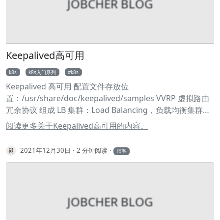
JOBCHER BLOG
"9000:9000" 11 - "9001:9001" 12 environment: 13 -
"MINIO_ROOT_USER=azure存储账户" 14 -
"MINIO_ROOT_PASSWORD=azure存储密码" 15
command: 16 - --console-address ":41863"
Keepalived高可用
k8s
k8s入门系列
k8s
Keepalived 高可用 配置文件存放位
置：/usr/share/doc/keepalived/samples VVRP 虚拟路由
冗余协议 组成 LB 集群：Load Balancing，负载均衡集群，
平均分配给多个节点 HA 集群：High Availability，高可用集
阅读更多关于Keepalived高可用的内容。
群，保证服务可用 HPC 集群：High Performance
Computing，高性能集群 配置 keepalived+LVS+nginx 各
2021年12月30日
2 分钟阅读
博客
节点时间必须同步：ntp, chrony 关闭防火墙及 SELinux 同
步各节点时间 1#安装ntpdate 2yum -y install ntpdate 3#
更改时区 4timedatectl set-timezone 'Asia/Shanghai' 5#查
看时间 6timedatectl 7datetime 安装 keepalived 1#安装
JOBCHER BLOG
2yum -y install keepalived 创建 check_apiserver.sh 1# 创
建检测脚本 2vim /etc/keepalived/check_apiserver.sh