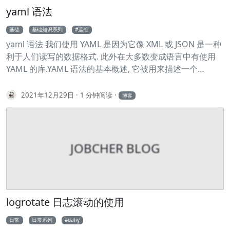
/etc/ansible/ansible.cfg 2 3#禁用每次执行ansbile命令检
yaml 语法
查ssh key host 4host_key_checking = False 5# 开启日志
基础
基础知识系列
运维
记录 6log_path = /var/log/ansible.
yaml 语法 我们使用 YAML 是因为它像 XML 或 JSON 是一种
利于人们读写的数据格式. 此外在大多数变成语言中有使用
YAML 的库.YAML 语法的基本概述, 它被用来描述一个
playbooks(我们的配置管理语言). 基本的 YAML 对于
Ansible, 每一个 YAML 文件都是从一个列表开始. 列表中的每
2021年12月29日
1 分钟阅读
博客
一项都是一个键值对, 通常它们被称为一个 “哈希” 或 “字典”.
所以, 我们需要知道如何在 YAML 中编写列表和字典. YAML
还有一个小的怪癖. 所有的 YAML 文件(无论和 Ansible 有没
有关系)开始行都应该是 —. 这是 YAML 格式的一部分, 表明
JOBCHER BLOG
一个文件的开始. 1--- 2# 一个美味水果的列表 3- Apple 4-
Orange 5- Strawberry 6- Mango
logrotate 日志滚动的使用
日常
日常系列
daliy