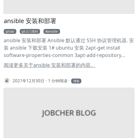
1#!/bin/bash 2 3# VIP 地址（你的 Kubernetes apiserver
将通过这个 VIP 暴露） 4APISERVER_VIP="10.10.10.68" #
设定你自己的vip 5APISERVER_PORT="6443" 6 7errorExit()
ansible 安装和部署
{ 8 echo "*** $*" 1>&2 9 exit 1 10} 11 12# 检查 apiserver
gitlab
git入门系列
ansible
的 /healthz 13curl -sf --max-time 3
ansible 安装和部署 Ansible 默认通过 SSH 协议管理机器. 安
https://${APISERVER_VIP}:${APISERVER_PORT}/healthz \
装 ansible 下载安装 1# ubuntu 安装 2apt-get install
14 -k -o /dev/null || errorExit "API Server Unhealthy" 配
software-properties-common 3apt-add-repository
置master 1vim /etc/keepalived/keepalived.
ppa:ansible/ansible 4apt-get update 5apt-get install
阅读更多关于ansible 安装和部署的内容。
ansible 6# centos 安装 7yum install ansible 检查文件 1#
检查 2ansible --version ansible 配置 添加主机 1vim
2021年12月30日
1 分钟阅读
博客
/etc/ansible/hosts 2#添加你需要添加的被控主机地址和IP
配置 SSH key 授权访问 1# 控制主机生成ssh 密钥对（一路
回车） 2ssh-keygen -t rsa 3# 复制公钥IP到被控主机 4ssh-
copy-id -i ~/.ssh/id_rsa.pub
root@192.168.0.2
5ssh-copy-
JOBCHER BLOG
id -i ~/.ssh/id_rsa.pub
root@192.168.0.3
6ssh-copy-id -i
~/.ssh/id_rsa.pub
root@192.168.0.4
7# ssh-copy-id命令
会自动将id_rsa.pub文件的内容追加到远程主机root用户
下.ssh/authorized_keys文件中。 更改 ansible 配置 1vim