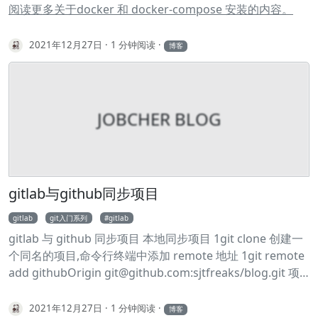
手动安装 卸载之前相关的依赖 1sudo yum remove docker
阅读更多关于docker 和 docker-compose 安装的内容。
’n' 在轮换方案中包含日志的 n 个版本 sharedscripts 对于整
\ 2 docker-client \ 3 docker-client-latest \ 4 docker-
个日志组只运行一次脚本 size=‘logsize’ 在日志大小大于
common \ 5 docker-latest \ 6 docker-latest-logrotate \ 7
2021年12月27日
1 分钟阅读
logsize（例如 100K，4M）时轮换
博客
docker-logrotate \ 8 docker-engine 下载依赖包 1sudo
yum install -y yum-utils 选择国内阿里云镜像 1sudo yum-
config-manager \ 2 --add-repo \ 3
https://mirrors.aliyun.com/docker-
JOBCHER BLOG
ce/linux/centos/docker-ce.repo 安装 Docker Engine-
Community 1sudo yum install docker-ce docker-ce-cli
containerd.
gitlab与github同步项目
gitlab
git入门系列
gitlab
gitlab 与 github 同步项目 本地同步项目 1git clone 创建一
个同名的项目,命令行终端中添加 remote 地址 1git remote
add githubOrigin
git@github.com
:sjtfreaks/blog.git 项
目同步到 Github 上 1git push -u githubOrigin main 分别
同步 github 与 gitlab 即可 1git push -u githubOrigin
2021年12月27日
1 分钟阅读
博客