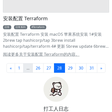
安装配置 Terraform
日常
日常系列
Terraform
安装配置 Terraform 安装 macOS 苹果系统安装 1#安装
2brew tap hashicorp/tap 3brew install
hashicorp/tap/terraform 4# 更新 5brew update 6brew
upgrade hashicorp/tap/terraform 7#验证安装
阅读更多关于安装配置 Terraform的内容。
8terraform -help windows 系统安装 1#安装 2choco
install terraform 3#直接到这个url里下载64位系统
«
1
...
26
27
28
29
30
31
»
4https://www.terraform.io/downloads 5#验证安装
6terraform -help Linux 安装 1curl -fsSL
https://apt.releases.hashicorp.com/gpg | sudo apt-key
add - 2sudo apt-add-repository "deb [arch=amd64]
https://apt.releases.hashicorp.com $(lsb_release -cs)
main" 3sudo apt-get update && sudo apt-get install
terraform 4#验证安装 5terraform -help 1wget -O-
打工人日志