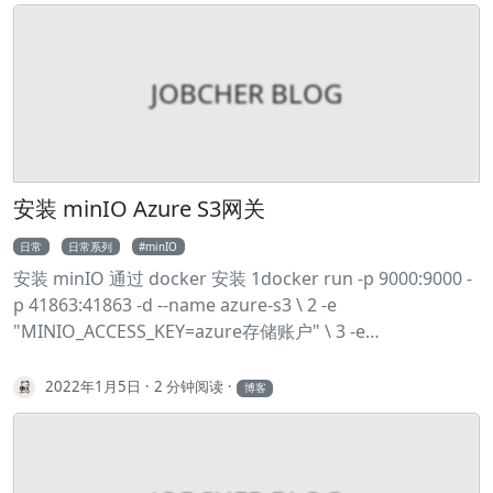
PATH=${PATH}:${MAVEN_HOME}/bin 8# 保存 9source
/etc/profile 10# 查看maven是否正常 11mvn -v 快速部署
1#构建 DLedger 2git clone
JOBCHER BLOG
https://github.com/openmessaging/openmessaging-
storage-dledger.git 3cd openmessaging-storage-
dledger 4mvn clean install -DskipTests 5# 构建
RocketMQ 6git clone
https://github.com/apache/rocketmq.git 7cd rocketmq
安装 minIO Azure S3网关
8git checkout -b store_with_dledger
日常
日常系列
minIO
origin/store_with_dledger 9mvn -Prelease-all -
安装 minIO 通过 docker 安装 1docker run -p 9000:9000 -
DskipTests clean install -U 10# 部署 11cd
p 41863:41863 -d --name azure-s3 \ 2 -e
rocketmq/distribution/target/apache-rocketmq 12sh
"MINIO_ACCESS_KEY=azure存储账户" \ 3 -e
bin/dledger/fast-try.
"MINIO_SECRET_KEY=azure存储密码" \ 4 minio/minio
gateway azure --console-address ":41863" 通过 docker-
2022年1月5日
2 分钟阅读
博客
compose 安装 1version: "3" 2services: 3 minio: 4 image:
"minio/minio:RELEASE.2022-01-04T07-41-07Z.fips" 5
container_name: "minio" 6 restart: "always" 7 volumes:
8 - "/etc/localtime:/etc/localtime" 9 ports: 10 -