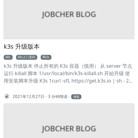
规则链中的现有条目。不改变规则链的默认目标策略 -Z 清空
规则链中的数据包计数器和字节计数器 -N 创建新的用户自
JOBCHER BLOG
定义规则链 -P 定义规则链中的默认目标（策略） -h 显示帮
助信息 -p<协议> 指定要匹配的数据包的协议类型 -s<源地址
> 指定要匹配的数据包的源 IP 地址 -j<目标> 指定要跳转的目
标 -i<网络接口> 指定数据包进入本机的网络接口 -o<网络接
口> 指定数据包离开本机做使用的网络接口 -c<包计数> 在执
k3s 升级版本
行插入、追加和替换操作时初始化包计数器和字节计数器 参
k8s
k8s入门系列
k3s
考实例 显示内核当前的 filter 表： 1iptables -L 显示内核当
k3s 升级版本 停止所有的 K3s 容器（慎用） 从 server 节点
前的 nat 表： 1iptables -L -t nat 禁止本机对 192.
运行 killall 脚本 1/usr/local/bin/k3s-killall.sh 开始升级 使
用安装脚本升级 K3s 1curl -sfL https://get.k3s.io | sh - 2#
国内可用 3curl -sfL http://rancher-
mirror.cnrancher.com/k3s/k3s-install.sh |
2021年12月27日
3 分钟阅读
博客
INSTALL_K3S_MIRROR=cn sh - 重启 k3s 1sudo systemctl
restart k3s
JOBCHER BLOG