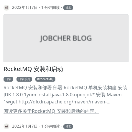
master-lb 配置信息 备注 系统版本 Ubuntu Docker
2022年1月7日
1 分钟阅读
博客
20.10.12 pod 网段 172.168.0.0/12 service 网段
10.96.0.0/12 VIP 不要和内网 IP 重复，VIP 需要和主机在同
一个局域网内 更新 ansible 连接 1ssh-copy-id -i
~/.ssh/id_rsa.pub
root@192.168.99.155
2ssh-copy-id -i
JOBCHER BLOG
~/.ssh/id_rsa.pub
root@192.168.99.199
3ssh-copy-id -i
~/.ssh/id_rsa.pub
root@192.168.99.87
4#ssh-copy-id -i
~/.ssh/id_rsa.pub
root@192.168.99.41
5#ssh-copy-id -i
~/.ssh/id_rsa.pub
root@192.168.99.219
1vim /etc/hosts
2192.
RocketMQ 安装和启动
日常
日常系列
RocketMQ
RocketMQ 安装和部署 部署 RocketMQ 单机安装构建 安装
JDK 1.8.0 1yum install java-1.8.0-openjdk* 安装 Maven
1wget http://dlcdn.apache.org/maven/maven-
3/3.8.4/binaries/apache-maven-3.8.4-bin.tar.gz 2tar -zxvf
阅读更多关于RocketMQ 安装和启动的内容。
apache-maven-3.8.4-bin.tar.gz 3mv -f apache-maven-
3.8.4 /usr/local/ 4vim /etc/profile 5# 末尾添加 6export
2022年1月7日
1 分钟阅读
博客
MAVEN_HOME=/usr/local/apache-maven-3.8.4 7export