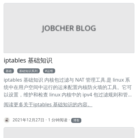
main 2git push -u origin main
JOBCHER BLOG
iptables 基础知识
基础
基础知识系列
运维
iptables 基础知识 内核包过滤与 NAT 管理工具.是 linux 系
统中在用户空间中运行的运来配置内核防火墙的工具。它可
以设置，维护和检查 linux 内核中的 ipv4 包过滤规则和管理
网络地址转换（NAT）。 ipatbles 命令仅支持 ipv4，如果使
阅读更多关于iptables 基础知识的内容。
用的 IP 协议是 ipv6 则需要使用专门的管理工具 ip6tables。
常用参数 参数 作用 -t<表> 指定要操纵的表 -A 向规则链中追
2021年12月27日
1 分钟阅读
博客
加条目 -D 从规则链中删除条目 -I 向规则链中插入条目 -R 替
换规则链中的相应条目 -L 显示规则链中的已有条目 -F 清除