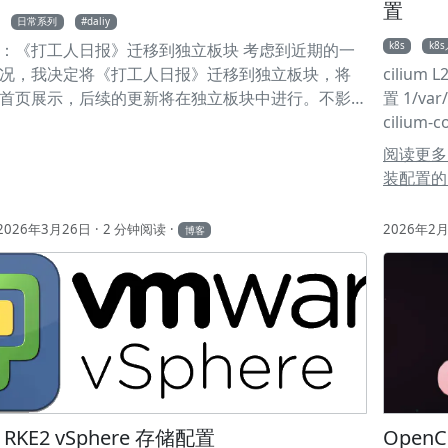
置
日常系列
daliy
k8s
k8
：《打工人日报》迁移到独立板块 考虑到近期的一
况，我决定将《打工人日报》迁移到独立板块，将
cilium 
首页展示，后续的更新将在独立板块中进行。不影
置 1/var/
文章的阅读和订阅邮件的推送。感谢各位的支持和
cilium-
！！！ 访问地址 访问链接 首页点击访问
需要改成这
阅读更多关于k
helm.cat
装配置的
3metadat
system 6
2026年3月26日
2 分钟阅读
2026年2
博客
kubeProx
10.10.10
l2announ
externalI
ens192 
server 
cilium-
s RKE2 vSphere 存储配置
Ope