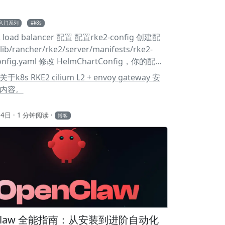
s入门系列
k8s
L2 load balancer 配置 配置rke2-config 创建配
lib/rancher/rke2/server/manifests/rke2-
config.yaml 修改 HelmChartConfig，你的配置
样（关键部分）： 1apiVersion:
8s RKE2 cilium L2 + envoy gateway 安
tle.io/v1 2kind: HelmChartConfig
内容。
a: 4 name: rke2-cilium 5 namespace: kube-
spec: 7 valuesContent: |- 8
月4日
1 分钟阅读
博客
yReplacement: true 9 10 k8sServiceHost:
.100 #vip地址 11 k8sServicePort: 6443 12 13
cements: 14 enabled: true 15 16
Ps: 17 enabled: true 18 19 devices: 20 -
#网卡名称 重启 RKE2 1systemctl restart rke2-
确认 L2 生效 1kubectl -n kube-system get cm
config -o yaml | grep l2 应该出现：
nClaw 全能指南：从安装到进阶自动化