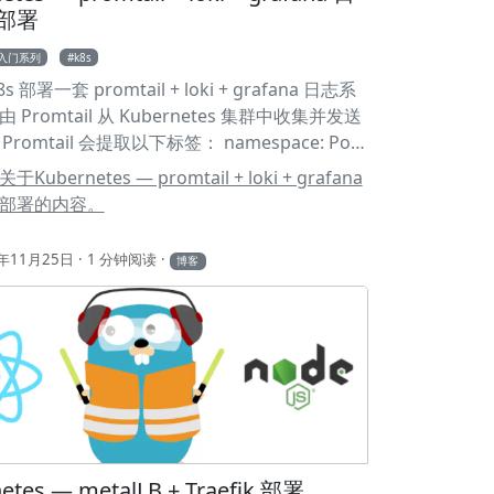
un： 1npm install -g openclaw 2# 或者
部署
add -g openclaw 第二步：初始化向导 执行以下
s入门系列
k8s
的助理之旅： 1openclaw onboard # 交互式
 部署一套 promtail + loki + grafana 日志系
作空间 2openclaw configure # 配置 API
 Promtail 从 Kubernetes 集群中收集并发送
mini, Qwen 等) ⌨️ 3. 进阶核心指令详解 (CLI) 想
。Promtail 会提取以下标签： namespace: Pod
一样操控 OpenClaw？你必须熟练掌握以下命
空间 pod_name: Pod 名称
ubernetes — promtail + loki + grafana
ment_name: Deployment 名称（从 Pod 的 app
部署的内容。
d 名称中提取） container: 容器名称 部署 loki
ment: Loki 主服务 Service: 提供集群内部访问
5年11月25日
1 分钟阅读
博客
Map: Loki 配置文件 PVC: 数据持久化存储
） PV: 数据存储类 创建 YAML 文件 首先创建
ce: 1kubectl create namespace logging 创
目录并创建 pv.yaml 1apiVersion: v1 2kind:
ntVolume 3metadata: 4 name: loki-data-pv
 capacity: 7 storage: 10Gi # 存储大小 8
odes: 9 - ReadWriteOnce 10
ntVolumeReclaimPolicy: Retain 11
lassName: host-loki 12 hostPath: 13 path:
etes — metalLB + Traefik 部署