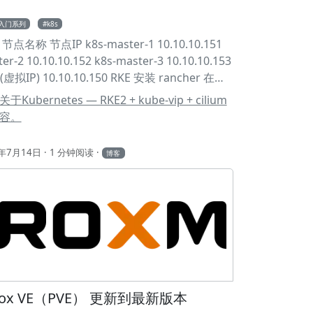
s入门系列
k8s
点名称 节点IP k8s-master-1 10.10.10.151
er-2 10.10.10.152 k8s-master-3 10.10.10.153
p(虚拟IP) 10.10.10.150 RKE 安装 rancher 在第
er 安装 RKE2 server 1# 安装 RKE2 2curl -sfL
ubernetes — RKE2 + kube-vip + cilium
/get.rke2.io | sh - 创建配置文件 1mkdir -p
容。
cher/rke2/ 1# 配置 server 2cat <<EOF
ncher/rke2/config.yaml 3write-kubeconfig-
5年7月14日
1 分钟阅读
博客
44" 4tls-san: 5 - 10.10.10.150 6 -
jobcher.com 7cni: cilium 8disable-kube-
rue 9EOF 1# 启动 server 2systemctl enable
ver --now 3systemctl status rke2-server 1ln -
ib/rancher/rke2/bin/kubectl
al/bin/kubectl 2echo 'export
IG=/etc/rancher/rke2/rke2.yaml' >> ~/.
mox VE（PVE） 更新到最新版本