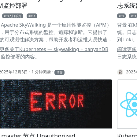
/rancher/rke2/config.yaml 2write-kubeconfig-
npm 或 b
PM监控部署
志系统
: "0644" 3cloud-provider-name: "rancher-
3bun 
k8s入门系列
k8s
k8s
k8
here" 配置 CPI 和 CSI 的 vCenter 凭证 由于你使用
指令开启你
 Apache SkyWalking 是一个应用性能监控（APM）
背景 在k8s
rancher-vsphere 作为云提供商，RKE2 启动时会自
向导，设置工
，用于分布式系统的监控、追踪和诊断。它提供了
统。日志由
 Helm 部署 CPI 和 CSI。你需要提前在 manifests
Key (Ge
的可观测性解决方案，帮助开发者和运维人员快速
到 Loki
中放置 HelmChartConfig 文件，以覆盖默认的空凭
要像专家
和解决分布式系统中的性能问题。 组件说明 OAP
所在的命名
令：
多关于Kubernetes — skywalking + banyanDB
阅读更多关于K
servability Analysis Platform): 核心分析平台，负责
deploy
M监控部署的内容。
日志系统
收集、分析和存储 UI: Web 界面，用于可视化和查
标签或 Po
控数据 BanyanDB: 高性能时序数据库，作为
Deploy
2025年12月3日
1 分钟阅读
202
博客
yWalking 的存储后端 etcd: 分布式键值存储，
Config
nyanDB 使用它来存储元数据 功能特性 分布式追踪:
（10Gi
收集和关联分布式系统的调用链，支持跨服务追踪
namespa
拓扑: 可视化服务之间的依赖关系，实时展示服务调
建 loki 
 性能指标: 收集服务的性能指标（延迟、吞吐量、错
Persiste
等） 日志关联: 将日志与追踪数据关联，通过
5spec: 6
aceID 快速定位问题 告警机制: 支持基于指标的告警规
accessM
置 部署 前置要求 在开始部署之前，请确保满足以下
persiste
 Kubernetes 集群: 版本 1.20+ 命名空间: 已创建
storageC
 master 节点 Unauthorized
Kubern