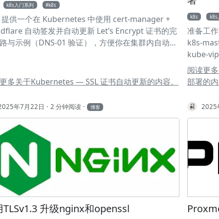
k8s入门系列
k8s
k8s
k8
提供一个在 Kubernetes 中使用 cert-manager +
udflare 自动签发并自动更新 Let’s Encrypt 证书的完
准备工作 节
路与示例（DNS-01 验证），方便你在集群内自动化
k8s-mast
S 证书更新。 前置条件 Kubernetes 集群：可正常访
kube-vi
网。不做网络环境配置的教程，具体可以去看其他
一个 mast
阅读更多关于K
 Cloudflare 账号：已将你的域名托管到
https:/
更多关于Kubernetes — SSL 证书自动更新的内容。
部署的内
udflare。使用 Cloudflare 做 dns-01 挑战 kubectl：
/etc/ran
接到集群。最基本的条件，保证k8s能正常访问
>/etc/ra
2025年7月22日
2 分钟阅读
202
博客
m：推荐用 Helm 安装 cert-manager。使用helm安
mode: "06
方便干净 安装 官方推荐用 Helm，这里我使用
rancher.
18.2 的版本，在我这个时间点这个版本还是比较新的
proxy: t
cert-manager 1# 安装 cert-manager CRDs
rke2-ser
ectl apply -f https://github.com/cert-
s /var/l
ager/cert-
/usr/loc
ger/releases/download/v1.18.2/cert-
KUBECONF
ger.crds.yaml 1## Add the Jetstack Helm
sitory 2helm repo add jetstack
TLSv1.3 升级nginx和openssl
Prox
s://charts.jetstack.io --force-update 1## Install