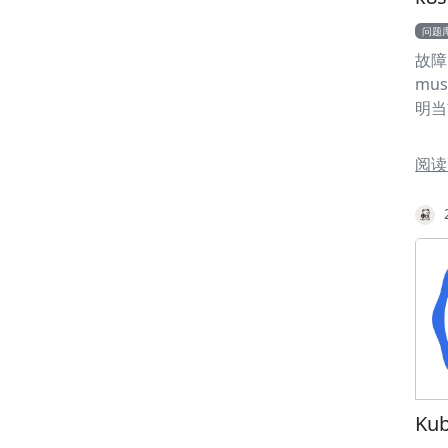
lo
问题
点有
故障
之间
must
lo
明当
应的 
台ma
Sk
排查问
etc
阅读更
cert
据。
/etc
http
OK 
401
虽被
TLS
kub
它们
Sub
cert
Ku