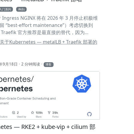
oki # 存储位置 14 type: DirectoryOrCreate 15
s入门系列
k8s
nity: 16 required: 17 nodeSelectorTerms: 18
Ingress NGINX 将在 2026 年 3 月停止积极维
xpressions: 19 - key: kubernetes.
“best-effort maintenance”）考虑切换到
ik。Traefik 官方推荐是最直接的替代，因为
k 围绕 Ingress NGINX 的兼容层做了优化：它对部
Kubernetes — metalLB + Traefik 部署的
nginx-ingress 注解提供了兼容支持。
安装 1kubectl apply -f
raw.githubusercontent.com/metallb/metallb
5年9月18日
2 分钟阅读
博客
/config/manifests/metallb-native.yaml
 get pods -n metallb-system 创建 metallb-
aml 1# metallb-config.yaml 2apiVersion:
io/v1beta1 3kind: IPAddressPool 4metadata:
local-pool 6 namespace: metallb-system
 addresses: 9 - 10.10.10.180-10.10.10.181 # ←
域网可用 IP 10--- 11apiVersion:
io/v1beta1 12kind: L2Advertisement
ta: 14 name: l2adv 15 namespace: metallb-
etes — RKE2 + kube-vip + cilium 部
kubectl apply -f metallb-config.