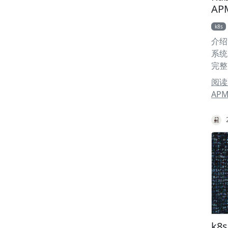
/etc
A
mode
k8s
vsp
介绍
了 
系统
动触发
完整
目录
定位
证。
阅读更
(Ob
AP
数据
询监
Sk
Ba
自动
服务
用图
误率
Tr
则配
要求：
k8s