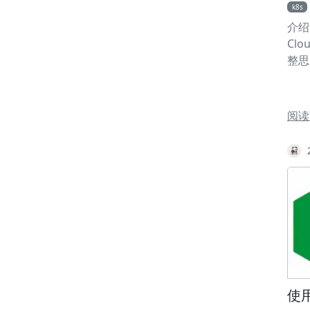
k8s
介绍 
Clo
整思
TL
问外
文章
阅读
Clo
已连
hel
装，
1.
安装 
2kub
man
mana
mana
repo
使用
http