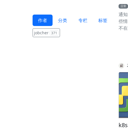
日常
通知
作者
分类
专栏
标签
些情
不在
jobcher
371
响原
关注
k8