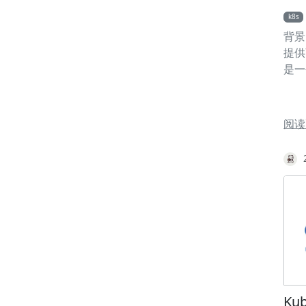
k8s
背景
提供
是一
vsp
你只
Hel
阅读
部署
vC
无法
Set
(Ad
数：
虚拟机
建 
RKE
/et
/et
Kub