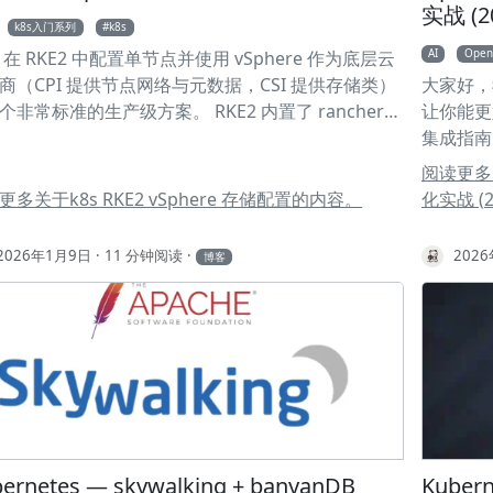
实战 (2
k8s入门系列
k8s
AI
Open
 在 RKE2 中配置单节点并使用 vSphere 作为底层云
商（CPI 提供节点网络与元数据，CSI 提供存储类）
大家好，我
个非常标准的生产级方案。 RKE2 内置了 rancher-
让你能更
here-cpi 和 rancher-vsphere-csi 的 Helm Chart。
集成指南
需要在主配置文件中声明云提供商名称，并通过
和眼”、
阅读更多
mChartConfig 将你的 vCenter 凭证注入给这些自动
心能力概览
更多关于k8s RKE2 vSphere 存储配置的内容。
化实战 (
的组件。 修改 vsphere 参数 在安装之前，你必须在
CLI，
enter 中修改这台节点虚拟机的高级设置，否则 CSI 将
nbtyf
2026年1月9日
11 分钟阅读
202
博客
挂载存储卷： 关闭虚拟机，右键选择 编辑设置 (Edit
未读邮件
tings)。 转到 虚拟机选项 (VM Options) > 高级
目失败（如
vanced) > 编辑配置 (Edit Configuration)。 添加参
对话框中
键为 disk.EnableUUID，值为 TRUE。 保存并开启
端。 
。 配置 RKE2 主配置文件 (config.yaml) 首先，创
的定时任
RKE2 配置目录并编写主配置文件。这个文件告诉
同步：正
2 启用内置的 vSphere 插件。 1sudo mkdir -p
构，直接
c/rancher/rke2 创建
OpenC
c/rancher/rke2/config.yaml 并写入以下内容： 1#
命令行和
ernetes — skywalking + banyanDB
Kubern