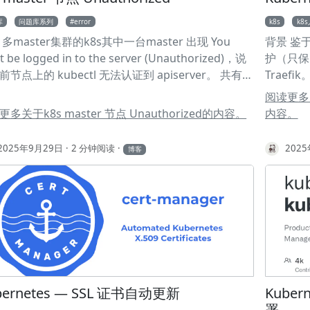
gging 命名空间（或根据实际情况修改） 存储: 确保节
/data/l
库
问题库系列
error
k8s
k8
足够的存储空间（建议至少 10Gi） 网络: 确保 Pod
nodeAffi
 多master集群的k8s其中一台master 出现 You
背景 鉴于 
可以正常通信 提示: 本文档中的所有资源都部署在
- matchE
 be logged in to the server (Unauthorized)，说
护（只保留 
gging 命名空间中，如需使用其他命名空间，请修改相
前节点上的 kubectl 无法认证到 apiserver。 共有三
Traef
YAML 文件。 部署 BanyanDB BanyanDB 是
ster： master1 正常 master2 异常 master3 异常
Traefi
yWalking 的存储后端，需要先部署 BanyanDB 和
阅读更多关于
题 用 admin 证书直接用 curl 测试认证 1curl --
分常见的 
d。 1. 部署 etcd etcd 用于存储 BanyanDB 的元数
多关于k8s master 节点 Unauthorized的内容。
内容。
 /etc/kubernetes/pki/admin.crt --key
MEtalLB 
/kubernetes/pki/admin.key -k
https://
2025年9月29日
2 分钟阅读
202
博客
s://10.10.10.68:6443/healthz 结果 HTTP/1.1 200
/v0.15.2
→ TLS + 认证成功（client cert 被接受）。 若返回
1kubectl
/403 → TLS 成功但授权失败（RBAC 或 client cert
config.y
接受但没有权限）。把完整返回贴来。 若 curl 报
metallb.
 错误 → client cert/CA 有问题（贴错误信息）。 把
5 name: 
econfig 中的 client cert/key 解码到临时文件并检查
7spec: 8
（确认 kubectl 用的是这个证书、并检查证书
修改为你的局
ject/CN/到期日） 1# 解码证书与私钥 2awk '/client-
metallb.
ificate-data/ {print $2}' ~/.
13metada
bernetes — SSL 证书自动更新
Kubern
system 1
署